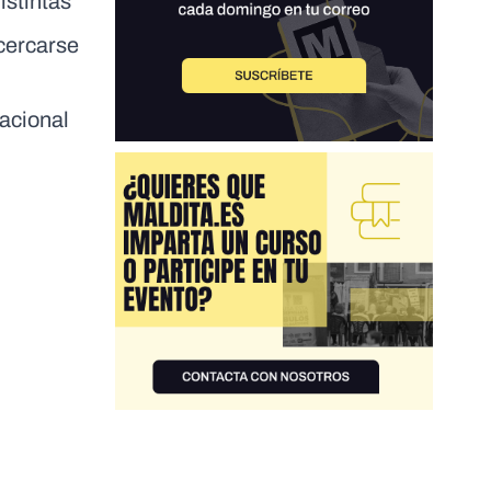
istintas
acercarse
Nacional