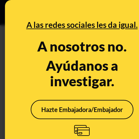
Grupos Ceuta
•
DESINFO
PREB
A las redes sociales les da igual.
DESINFO
A nosotros no.
Un perfil falso en Tinder, con 
plataforma no autorizada: có
Ayúdanos a
propuesta para invertir en c
investigar.
Publicado el
Mar 2, 2026, 12:38:43 PM
Hazte Embajadora/Embajador