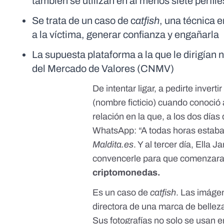
también se utilizan en al menos siete perfile
Se trata de un caso de c
atfish
, una técnica e
a la víctima, generar confianza y engañarla
La supuesta plataforma a la que le dirigían
del Mercado de Valores (CNMV)
De intentar ligar, a pedirte inver
(nombre ficticio) cuando conoció
relación en la que, a los dos días
WhatsApp: “A todas horas estab
Maldita.es
. Y al tercer día, Ella
convencerle para que comenzara
criptomonedas.
Es un caso de
catfish
. Las imágen
directora de una marca de bellez
Sus fotografías no solo se usan en 