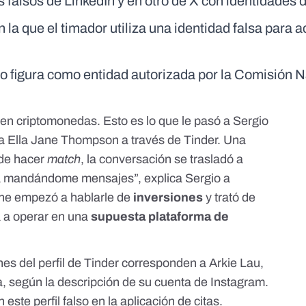
s falsos de LinkedIn y en otro de X con identidades d
n la que el timador utiliza una identidad falsa para 
 no figura como entidad autorizada por la Comisión 
tir en criptomonedas. Esto es lo que le pasó a Sergio
 a Ella Jane Thompson a través de Tinder. Una
 de hacer
match
, la conversación se trasladó a
a mandándome mensajes”, explica Sergio a
 Jane empezó a hablarle de
inversiones
y trató de
 a operar en una
supuesta plataforma de
es del perfil de Tinder corresponden a Arkie Lau,
a, según la descripción de su
cuenta de Instagram
.
este perfil falso en la aplicación de citas.