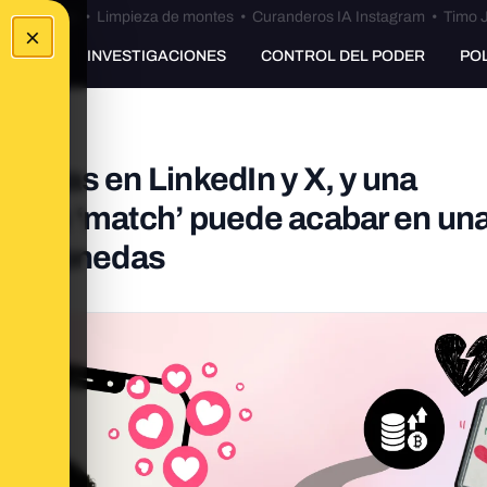
Bulos Ceuta
•
Limpieza de montes
•
Curanderos IA Instagram
•
Timo J
×
UNKING
INVESTIGACIONES
CONTROL DEL PODER
PO
réplicas en LinkedIn y X, y una
mo un ‘match’ puede acabar en un
riptomonedas