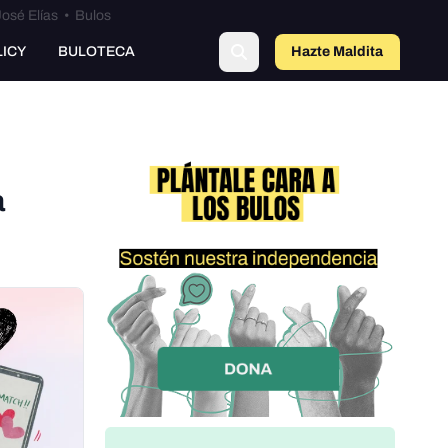
osé Elías
•
Bulos
LICY
BULOTECA
Hazte Maldit
o
a