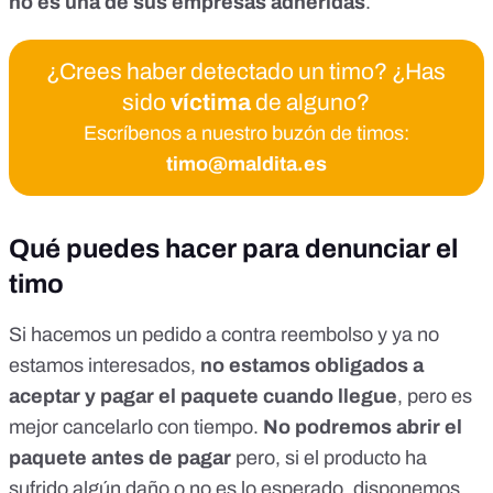
no es una de sus
empresas adheridas
.
¿Crees haber detectado un timo? ¿Has
sido
víctima
de alguno?
Escríbenos a nuestro buzón de timos:
timo@maldita.es
Qué puedes hacer para denunciar el
timo
Si hacemos un pedido a contra reembolso y ya no
estamos interesados,
no estamos obligados a
aceptar y pagar el paquete cuando llegue
, pero es
mejor cancelarlo con tiempo.
No podremos abrir el
paquete antes de pagar
pero, si el producto ha
sufrido algún daño o no es lo esperado, disponemos