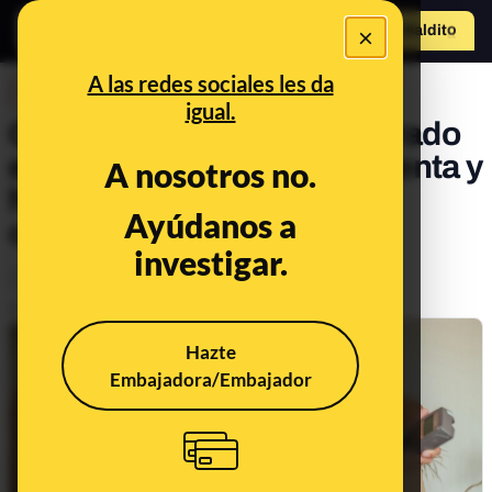
×
Hazte Maldit
o
Abrir menú
A las redes sociales les da
DESINFO
igual.
Qué hacer si hemos comprado
en una página web fraudulenta y
A nosotros no.
hemos pagado el pedido a
Ayúdanos a
contra reembolso
investigar.
Consumo
Publicado el
Mar 31, 2025, 2:52:43 PM
Hazte
Embajadora/Embajador