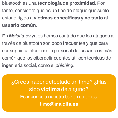
bluetooth es una
tecnología de proximidad
. Por
tanto, considera que es un tipo de ataque que suele
estar dirigido a
víctimas específicas y no tanto al
usuario común
.
En
Maldita.es
ya os hemos contado que los ataques a
través de bluetooth son poco frecuentes
y que para
conseguir la información personal del usuario es más
común que los ciberdelincuentes utilicen
técnicas de
ingeniería social
, como el
phishing
.
¿Crees haber detectado un timo? ¿Has
sido
víctima
de alguno?
Escríbenos a nuestro buzón de timos:
timo@maldita.es