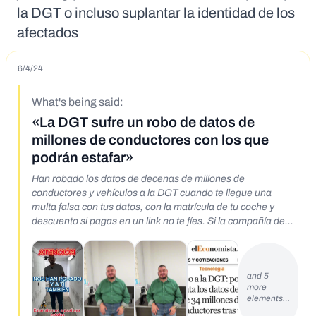
la DGT o incluso suplantar la identidad de los
afectados
6/4/24
What's being said:
«La DGT sufre un robo de datos de
millones de conductores con los que
podrán estafar»
Han robado los datos de decenas de millones de
conductores y vehículos a la DGT cuando te llegue una
multa falsa con tus datos, con la matrícula de tu coche y
descuento si pagas en un link no te fíes. Si la compañía de
seguros te dice que pinches aquí para tener un descuento
en la ploliza xxxx en tu coche con matrícula xxxx, tampoco.
Enlace:
and 5
https://www.tiktok.com/@la_itv/video/737630191804334416
more
1 https://www.instagram.com/reel/C7wjW0dt9Yp/
elements…
https://youtu.be/O6LRpzMMpgs Agujero masivo en la DGT