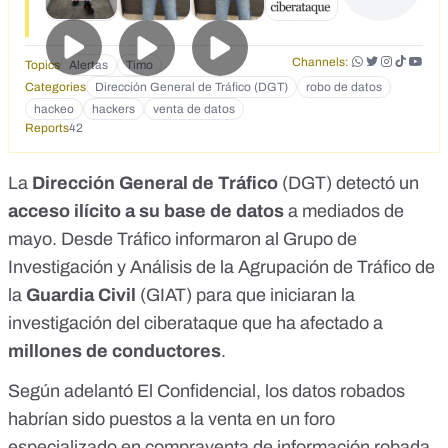
🇪🇸: ponen a la venta todos los datos de 34 millones de
conductores Ciberdelincuentes han hackeado los sistemas.
Entre los datos filtrados estarían matrícula, marca y modelo
Channels:
Topics
Alertas
Timo
del vehículo, nombre, domicilio y población del titular y los
datos del seguro ⛔️
Categories
Dirección General de Tráfico (DGT)
robo de datos
https://x.com/LRsecreta/status/1796532363822047541
hackeo
hackers
venta de datos
https://www.instagram.com/reel/C7tOpfRCuJ1/?
Reports
42
https://youtube.com/shorts/CRHIzhJwTGQ El carnet digital
ha desaparecido a raíz de este hackeo. Desde el 1 de junio
La
Dirección General de Tráfico
(DGT) detectó un
de 2024, la app de la DGT ha dejado de funcionar.
https://cibersafety.com/ciberataque-dgt/ *MUY ATENTOS* a
acceso ilícito a su base de datos
a mediados de
esto. Ya están empezando a llegar intentos de estafa a
mayo. Desde Tráfico informaron al Grupo de
través de SMS y de e-mail como, por ejemplo, avisos de
Investigación y Análisis de la Agrupación de Tráfico de
multas impagadas que no son ciertas y cuyo enlace para
que pagues te lleva a webs que parecen la de la DGT pero
la
Guardia Civil
(GIAT) para que iniciaran la
no lo son. Así que cuidadito y antes de pinchar en enlaces
investigación del ciberataque que ha afectado a
raros, consultar fuentes oficiales.
millones de conductores
.
Según
adelantó El Confidencial
, los datos robados
habrían sido puestos a la venta en un foro
especializado en compraventa de información robada