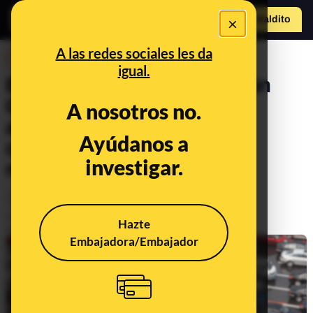
×
Hazte Maldit
o
Abrir menú
A las redes sociales les da
DESINFO
igual.
El ciberataque a la Dirección
General de Tráfico que ha
A nosotros no.
afectado a millones de
Ayúdanos a
conductores: preguntas y
investigar.
respuestas
Timo
Tecnología
Publicado el
Jun 7, 2024, 5:25:08 PM
Hazte
Actualizado el
Jun 14, 2024, 4:57:00 PM
Embajadora/Embajador