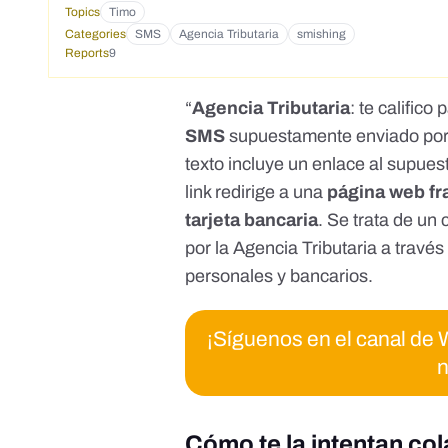
Topics
Timo
Categories
SMS
Agencia Tributaria
smishing
Reports
9
“
Agencia Tributaria
: te calific
SMS
supuestamente enviado por 
texto incluye un enlace al supue
link redirige a una
página web fra
tarjeta
bancaria
. Se trata de un
por la Agencia Tributaria a trav
personales y bancarios.
¡Síguenos en el canal d
n
Cómo te la intentan co