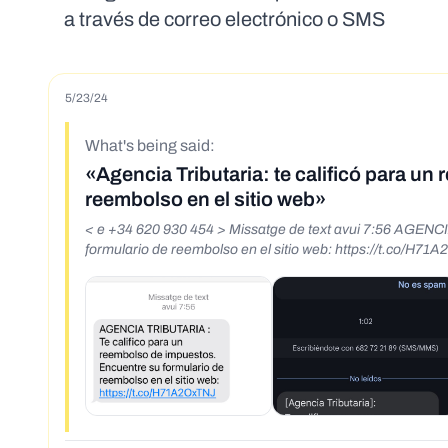
a través de correo electrónico o SMS
5/23/24
What's being said:
«Agencia Tributaria: te calificó para u
reembolso en el sitio web»
< e +34 620 930 454 > Missatge de text avui 7:56 AGENCI
formulario de reembolso en el sitio web: https://t.co/H71