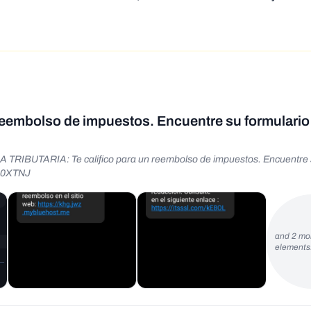
n reembolso de impuestos. Encuentre su formulario
A TRIBUTARIA: Te califico para un reembolso de impuestos. Encuentre
A20XTNJ
and 2 mo
element