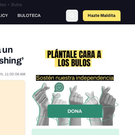
lías
•
Bulos
LICY
BULOTECA
Hazte Maldit
o
a un
shing’
24, 11:00:06 AM