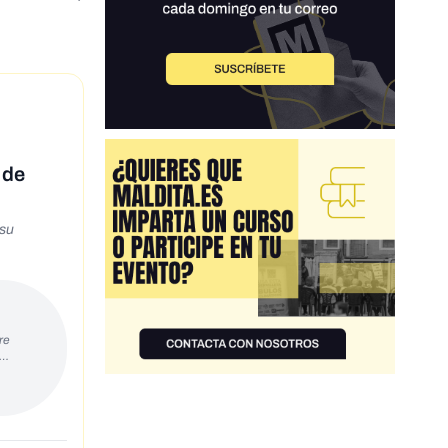
 de
 su
re
s…