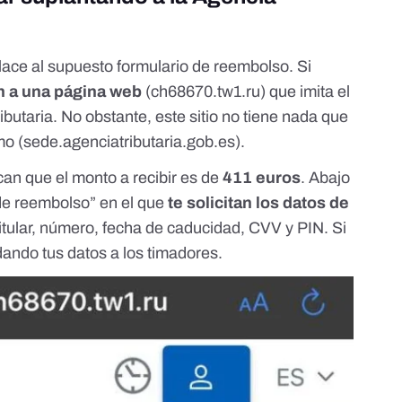
lace al supuesto formulario de reembolso. Si
n a una página web
(
ch68670.tw1.ru
) que imita el
ibutaria. No obstante, este sitio no tiene nada que
mo (
sede.agenciatributaria.gob.es
).
ican que el monto a recibir es de
411 euros
. Abajo
de reembolso” en el que
te solicitan los datos de
titular, número, fecha de caducidad, CVV y PIN. Si
dando tus datos a los timadores.