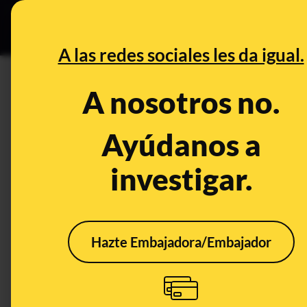
Especial C
DESINFO
PREB
A las redes sociales les da igual.
DESINFO
A nosotros no.
No, este SMS en el que te avis
reembolso de impuestos no es 
Ayúdanos a
investigar.
Timo
Hazte Embajadora/Embajador