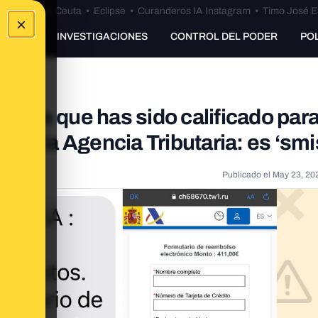
euta
•
Bulos Ceuta
•
Eclipse
•
Curanderos IA Instagram
•
Timo José E
×
UNKING
INVESTIGACIONES
CONTROL DEL PODER
PO
an de que has sido calificado par
de la Agencia Tributaria: es ‘smi
Publicado el
May 23, 20