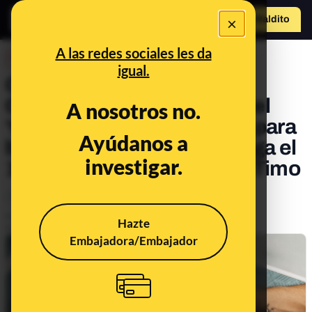
×
Hazte Maldit
o
Abrir menú
A las redes sociales les da
DESINFO
igual.
Cómo los timadores usan
ChatGPT, en qué consiste el
A nosotros no.
‘typosquatting’ y consejos para
Ayúdanos a
bloquear nuestro móvil: llega el
investigar.
11º consultorio de Maldito Timo
Timo
Tecnología
Publicado el
Apr 25, 2023, 8:13:00 AM
Hazte
Actualizado el
May 19, 2023, 3:32:00 PM
Embajadora/Embajador