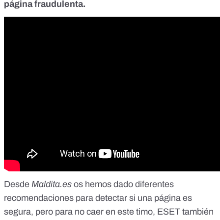
página fraudulenta.
Desde
Maldita.es
os hemos dado diferentes
recomendaciones
para detectar si una página es
segura,
pero para no caer en este timo,
ESET
también