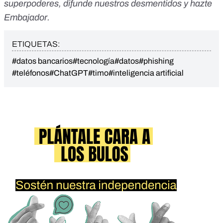
superpoderes
, difunde nuestros desmentidos y
hazte
Embajador
.
ETIQUETAS:
#datos bancarios
#tecnología
#datos
#phishing
#teléfonos
#ChatGPT
#timo
#inteligencia artificial