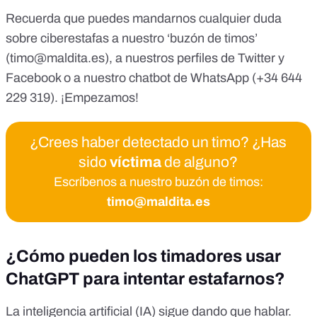
Recuerda que puedes mandarnos cualquier duda
sobre ciberestafas a nuestro ‘buzón de timos’
(
timo@maldita.es
), a nuestros perfiles de
Twitter
y
Facebook
o a nuestro
chatbot de WhatsApp (+34 644
229 319)
. ¡Empezamos!
¿Crees haber detectado un timo? ¿Has
sido
víctima
de alguno?
Escríbenos a nuestro buzón de timos:
timo@maldita.es
¿Cómo pueden los timadores usar
ChatGPT para intentar estafarnos?
La inteligencia artificial (IA) sigue dando que hablar.