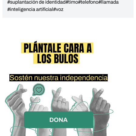
#suplantación de identidad
#timo
#telefono
#llamada
#inteligencia artificial
#voz