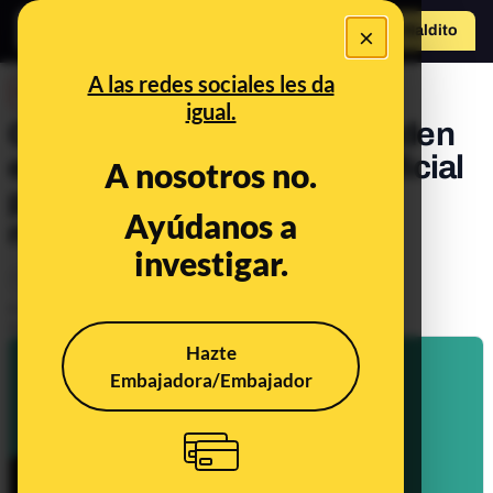
×
Hazte Maldit
o
Abrir menú
A las redes sociales les da
DESINFO
igual.
Cómo los estafadores pueden
emplear la inteligencia artificial
A nosotros no.
para suplantar la voz de
Ayúdanos a
nuestros conocidos
investigar.
Timo
Tecnología
Publicado el
Mar 31, 2023, 8:13:00 AM
Actualizado el
Jun 8, 2023, 2:06:00 PM
Hazte
Embajadora/Embajador