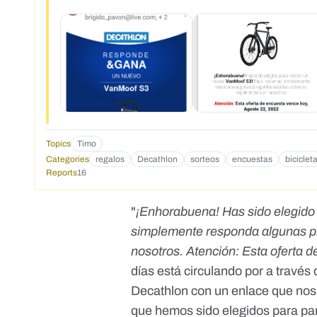
Topics
Timo
Categories
regalos
Decathlon
sorteos
encuestas
biciclet
Reports
16
"
¡Enhorabuena! Has sido elegido 
simplemente responda algunas pr
nosotros. Atención: Esta oferta 
días está circulando por a través
Decathlon con un enlace que nos l
que hemos sido elegidos para part