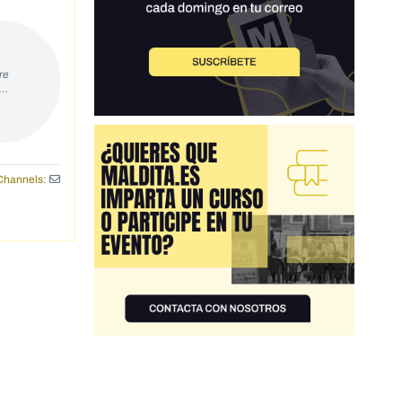
re
s…
Channels: