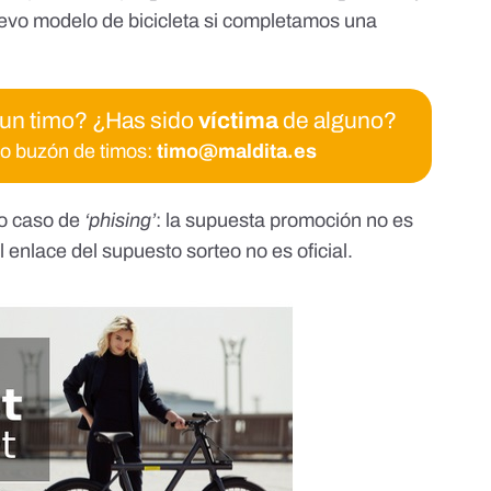
evo modelo de bicicleta si completamos una
 un timo? ¿Has sido
víctima
de alguno?
ro buzón de timos:
timo@maldita.es
vo caso de
‘phising’
: la supuesta promoción no es
el enlace del supuesto sorteo no es oficial.