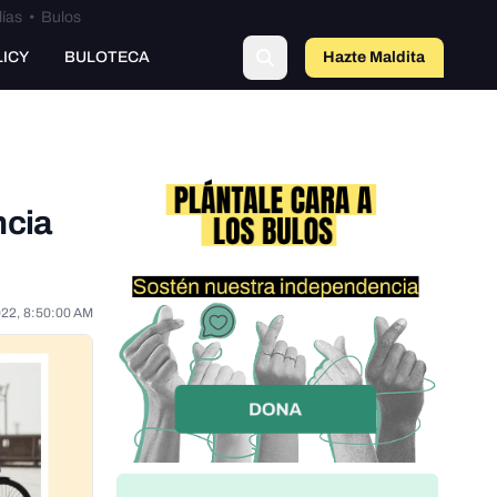
lías
•
Bulos
LICY
BULOTECA
Hazte Maldit
o
ncia
022, 8:50:00 AM