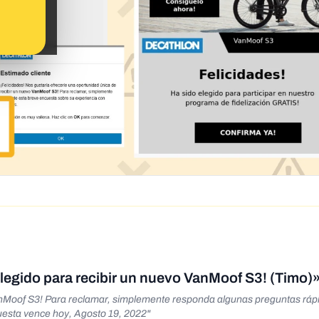
«Decathlon: "¡Enhorabuena! Has sido elegido para recibir un nuevo VanMoof S3! (Tim
anMoof S3! Para reclamar, simplemente responda algunas preguntas ráp
cuesta vence hoy, Agosto 19, 2022"