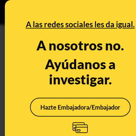
Especial C
DESINFO
PREB
A las redes sociales les da igual.
DESINFO
A nosotros no.
No, Decathlon no te ha elegid
bicicleta a cambio de respond
Ayúdanos a
como cliente: es ‘phising’
investigar.
Timo
Publicado el
Aug 19, 20
Hazte Embajadora/Embajador