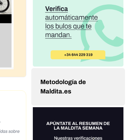
Metodología de
Maldita.es
o)»
idas sobre