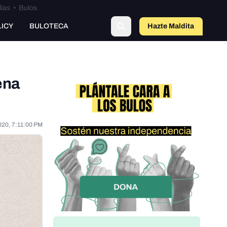
lías
•
Bulos
LICY
BULOTECA
Hazte Maldit
o
ena
020, 7:11:00 PM