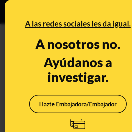
Especial C
DESINFO
PREB
A las redes sociales les da igual.
DESINFO
A nosotros no.
No, esta oferta para recibir u
del coronavirus no es de Ama
Ayúdanos a
investigar.
Timo
Hazte Embajadora/Embajador