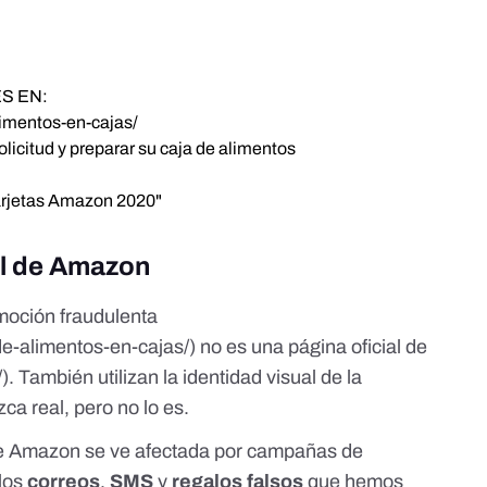
S EN:
limentos-en-cajas/
solicitud y preparar su caja de alimentos
Tarjetas Amazon 2020"
al de Amazon
moción fraudulenta
de-alimentos-en-cajas/) no es una página oficial de
/
). También utilizan la identidad visual de la
ca real, pero no lo es.
ue Amazon se ve afectada por campañas de
los
correos
,
SMS
y
regalos falsos
que hemos