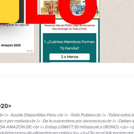
020»
Ayuda Disponibles Para:<br /> -Todo Publico<br /> -Todos estos b
te;n por motivos<br /> -De la cuarentena por coronavirus<br /> -Deben so
ntos-en-cajas/</p> <p>Clic en el link encima para enviar