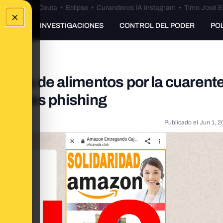
euta
•
Bulos Ceuta
•
Eclipse
•
Curanderos IA Instagram
•
Timo José E
×
UNKING
INVESTIGACIONES
CONTROL DEL PODER
PO
na caja de alimentos por la cuarent
zon: es phishing
Publicado el
Jun 1, 2