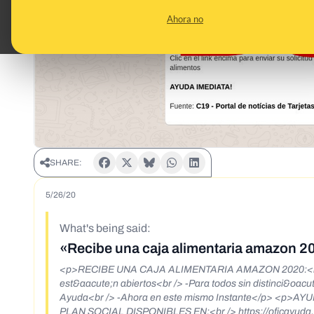
Ahora no
SHARE:
5/26/20
What's being said:
«Recibe una caja alimentaria amazon 2
<p>RECIBE UNA CAJA ALIMENTARIA AMAZON 2020:<br /> -
est&aacute;n abiertos<br /> -Para todos sin distinci&oacu
Ayuda<br /> -Ahora en este mismo Instante</p> <p>AYUDA AMAZON DE:<br /> &nbsp;US$877,30 m&aacute;s (BONO).</p> <p>AYUDA
PLAN SOCIAL DISPONIBLES EN:<br /> https://oficayuda.club/recursos-de-alime