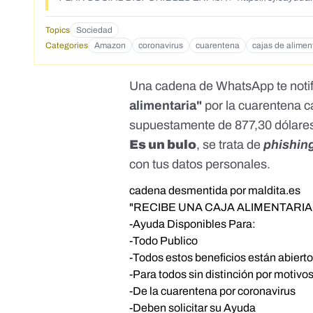
su solicitud y preparar su caja de alimentos</p> <p>AYUDA IMEDIATA!</p> <p>Fuente: C19 - Portal de not&iacute;cias de Tarjetas Amazon
2020</p>
Topics
Sociedad
Categories
Amazon
coronavirus
cuarentena
cajas de alimen
Una cadena de WhatsApp te noti
alimentaria"
por la cuarentena ca
supuestamente de 877,30 dólares,
Es un bulo
, se trata de
phishin
con tus datos personales.
cadena desmentida por maldita.es
"RECIBE UNA CAJA ALIMENTARIA
-Ayuda Disponibles Para:
-Todo Publico
-Todos estos beneficios están abiert
-Para todos sin distinción por motivo
-De la cuarentena por coronavirus
-Deben solicitar su Ayuda