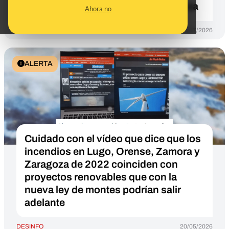
Ayuntamiento mantiene la ordenanza
Ahora no
DESINFO
27/07/2026
ALERTA
Cuidado con el vídeo que dice que los
incendios en Lugo, Orense, Zamora y
Zaragoza de 2022 coinciden con
proyectos renovables que con la
nueva ley de montes podrían salir
adelante
DESINFO
20/05/2026