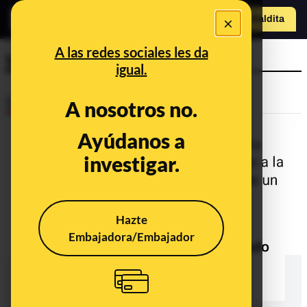
o
×
Hazte Maldit
a
Abrir menú
A las redes sociales les da
yihadista
igual.
Desinfo
A nosotros no.
Ayúdanos a
CONTEXTO
investigar.
Hazte
Embajadora/Embajador
Qué sabemos del supuesto "atentado
yihadista" del 22 de noviembre en
Vallecas