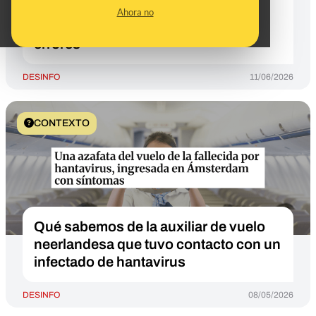
cloacas del PSOE": otra versión
Ahora no
difundida no muestra ese ni otros
errores
DESINFO
11/06/2026
CONTEXTO
Qué sabemos de la auxiliar de vuelo
neerlandesa que tuvo contacto con un
infectado de hantavirus
DESINFO
08/05/2026