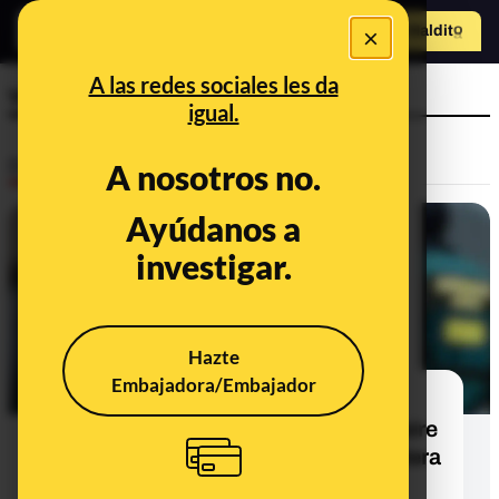
×
Hazte Maldit
o
Abrir menú
A las redes sociales les da
vuelos
igual.
Desinfo
A nosotros no.
Ayúdanos a
ALERTA
investigar.
Hazte
Embajadora/Embajador
Cuidado con esta captura de una
reserva de un vuelo a nombre de Leire
Díez con destino "Jose" de la Frontera
en el contexto del caso de "las