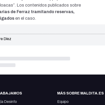
cloacas”. Los contenidos publicados sobre
arias de Ferraz
tramitando reservas,
tigados
en el caso.
re Díez
RABAJAMOS
MÁS SOBRE MALDITA.ES
ía Desinfo
Equipo