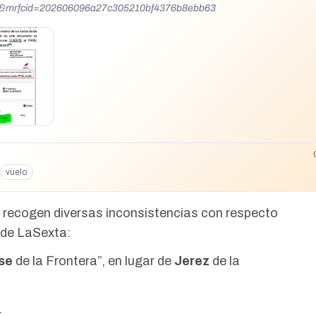
al&mrfcid=202606096a27c305210bf4376b8ebb63
vuelo
se recogen diversas inconsistencias con respecto
 de LaSexta:
se
de la Frontera”, en lugar de
Jerez
de la
.