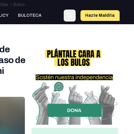
Elías
•
Bulos
o
LICY
BULOTECA
Hazte Maldit
a
 de
caso de
i