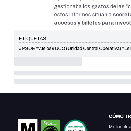
gestionaba los gastos de las “
estos informes sitúan a
secret
accesos y billetes para inves
ETIQUETAS:
#PSOE
#vuelos
#UCO (Unidad Central Operativa)
#Lei
CÓMO T
Metodolog