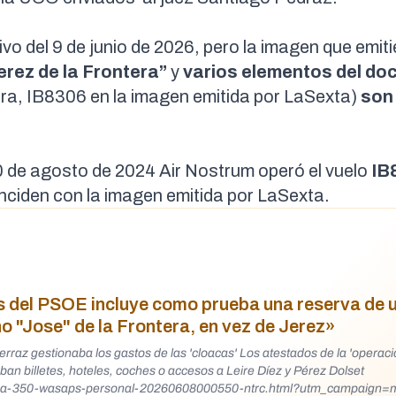
vo del 9 de junio de 2026, pero
la imagen
que emiti
erez de la Frontera”
y
varios elementos del d
ra, IB8306 en la imagen emitida por LaSexta)
son
0 de agosto de 2024 Air Nostrum operó el vuelo
IB
nciden con la imagen emitida por LaSexta.
as del PSOE incluye como prueba una reserva de 
o "Jose" de la Frontera, en vez de Jerez»
raz gestionaba los gastos de las 'cloacas' Los atestados de la 'operació
ban billetes, hoteles, coches o accesos a Leire Díez y Pérez Dolset
tifica-350-wasaps-personal-20260608000550-ntrc.html?utm_campaign=mr