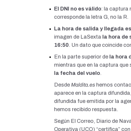
El DNI no es válido
: la captur
corresponde la letra
G, no la R.
La hora de salida y llegada e
imagen de LaSexta
la hora de 
16:50
. Un dato que coincide con
En la parte superior de
la hora 
mientras que en la captura que 
la fecha del vuelo
.
Desde
Maldita.es
hemos contact
aparece en la captura difundida,
difundida fue emitida por la age
hemos recibido respuesta.
Según
El Correo
,
Diario de Nav
Operativa (UCO) “certifica” c