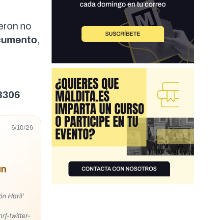
eron no
ocumento
,
8306
6/10/26
un
n Haril'
f-twitter-