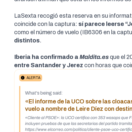
LaSexta
recogió esta reserva en su informati
coincide con la captura:
sí parece leerse “J
como el número de vuelo (IB6306 en la captu
distintos
.
Iberia ha confirmado a
Maldita.es
que el 2
entre Santander y Jerez
con horas que coi
ALERTA
What's being said:
«El informe de la UCO sobre las cloac
vuelo a nombre de Leire Díez con destin
«Cliente al PSOE»: la UCO certifica con 353 wasaps que Fer
incluyen pruebas de que las secretarias del partido tramita
https://www.elcorreo.com/politica/cliente-psoe-uco-cer