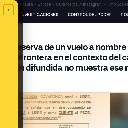
uta
•
Bulos Ceuta
•
Eclipse
•
Curanderos IA Instagram
•
Timo José 
×
NKING
INVESTIGACIONES
CONTROL DEL PODER
PO
una reserva de un vuelo a nombre
de la Frontera en el contexto del 
versión difundida no muestra ese n