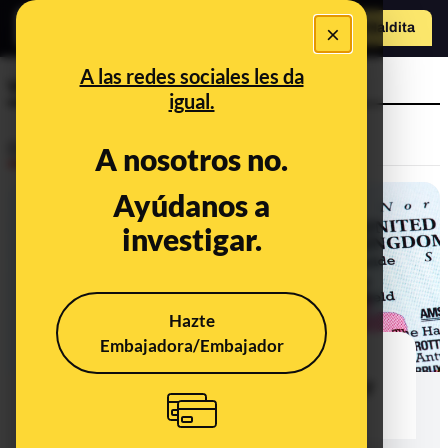
×
Hazte Maldit
a
Abrir menú
A las redes sociales les da
violadores
igual.
Desinfo
A nosotros no.
Ayúdanos a
investigar.
Hazte
Embajadora/Embajador
Las redes de explotación sexual
infantil en Reino Unido: preguntas y
respuestas