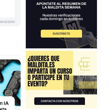
09/10/2023
n IA
sta