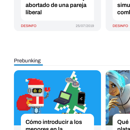
abortado de una pareja
simu
liberal
com
DESINFO
25/07/2019
DESINFO
Prebunking
Cómo introducir a los
Qué 
menores en la
plat