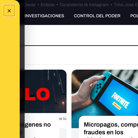
euta
•
Bulos Ceuta
•
Eclipse
•
Curanderos IA Instagram
•
Timo José E
×
UNKING
INVESTIGACIONES
CONTROL DEL PODER
PO
estas imágenes no
Micropagos, compr
de Israel
fraudes en los