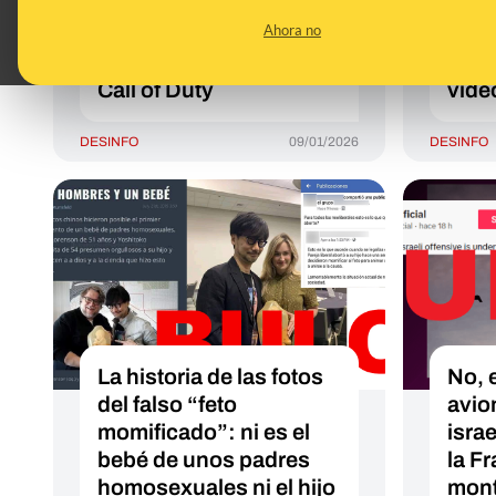
abordaje de Estados
bloq
Ahora no
Unidos al buque ruso
y mis
no usa imágenes de
ataq
Call of Duty
vide
DESINFO
09/01/2026
DESINFO
La historia de las fotos
No, 
del falso “feto
avio
momificado”: ni es el
isra
bebé de unos padres
la F
homosexuales ni el hijo
mont