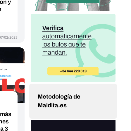
on y
s
07/02/2023
Metodología de
Maldita.es
amás
enes
a 3