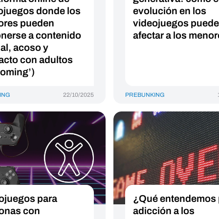
ojuegos donde los
evolución en los
ores pueden
videojuegos puede
nerse a contenido
afectar a los meno
al, acoso y
acto con adultos
ooming’)
ING
22/10/2025
PREBUNKING
ojuegos para
¿Qué entendemos 
onas con
adicción a los