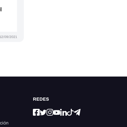
l
12/09/2021
REDES
ación