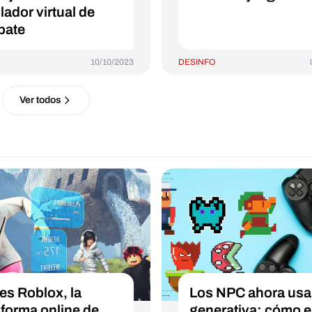
lador virtual de
bate
10/10/2023
DESINFO
Ver todos
es Roblox, la
Los NPC ahora usa
aforma online de
generativa: cómo e