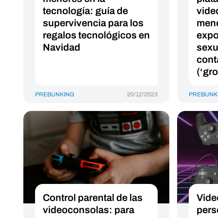
tecnología: guía de
vide
supervivencia para los
men
regalos tecnológicos en
expo
Navidad
sexu
cont
(‘gr
PREBUNKING
20/12/2023
PREBUNK
Control parental de las
Vide
videoconsolas: para
pers