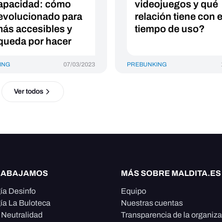
apacidad: cómo
videojuegos y qué
evolucionado para
relación tiene con e
más accesibles y
tiempo de uso?
queda por hacer
ING
07/03/2023
PREBUNKING
Ver todos
RABAJAMOS
MÁS SOBRE MALDITA.ES
ía Desinfo
Equipo
ía La Buloteca
Nuestras cuentas
e Neutralidad
Transparencia de la organiz