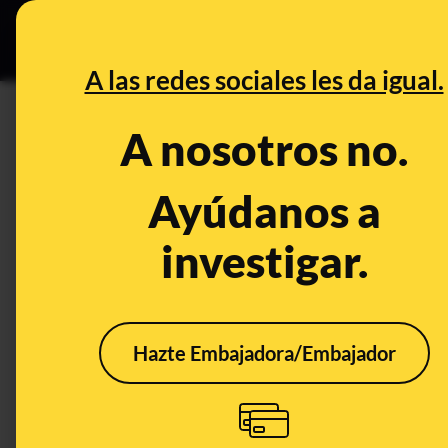
Especial C
DESINFO
PREB
A las redes sociales les da igual.
videojuegos
A nosotros no.
Desinfo
Ayúdanos a
investigar.
FALSO
Hazte Embajadora/Embajador
No, el reportaje de Todo
No, 
Noticias sobre el
son 