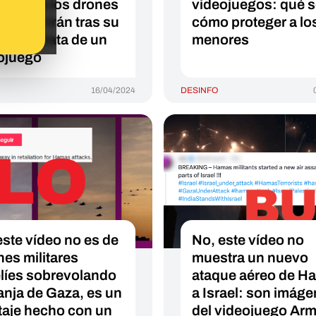
ueando los drones
videojuegos: qué s
iles de Irán tras su
cómo proteger a lo
ue: se trata de un
menores
ojuego
16/04/2024
DESINFO
este vídeo no es de
No, este vídeo no
nes militares
muestra un nuevo
elíes sobrevolando
ataque aéreo de H
ranja de Gaza, es un
a Israel: son imág
aje hecho con un
del videojuego Arm