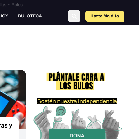
lías
•
Bulos
LICY
BULOTECA
Hazte Maldit
a
as y