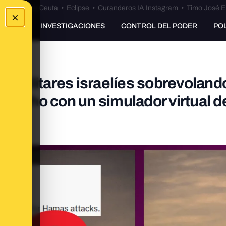
euta
•
Bulos Ceuta
•
Eclipse
•
Curanderos IA Instagram
•
Timo José E
×
UNKING
INVESTIGACIONES
CONTROL DEL PODER
PO
s militares israelíes sobrevolando
 hecho con un simulador virtual d