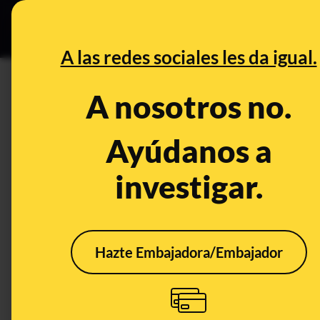
Especial C
DESINFO
PREB
A las redes sociales les da igual.
DESINFO
A nosotros no.
No, este vídeo no es de avione
Franja de Gaza, es un montaje
Ayúdanos a
combate
investigar.
Publicado el
Oct 10, 2023, 11:53:12 AM
Hazte Embajadora/Embajador