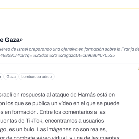
 de Gaza»
 Aérea de Israel preparando una ofensiva en formación sobre la Franja d
952574982917418?q=%23dcs%20%23gaza&t=1696864070535
o
Gaza
bombardeo aéreo
israelí en respuesta al ataque de Hamás está en
on los que se publica un vídeo en el que se puede
es en formación. Entre los comentarios a las
cuentas de TikTok, encontramos a usuarios
go, es un bulo. Las imágenes no son reales,
r de combate aéreo virtual, y una de las cuentas