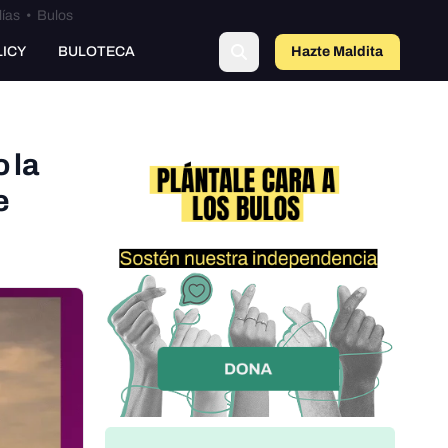
lías
•
Bulos
LICY
BULOTECA
Hazte Maldit
o
 la
e