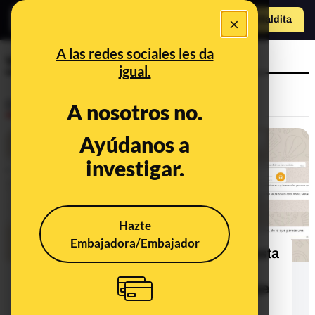
×
Hazte Maldit
a
Abrir menú
A las redes sociales les da
vidente
igual.
Desinfo
A nosotros no.
Ayúdanos a
investigar.
Hazte
Embajadora/Embajador
El bulo de la predicción de la supuesta
vidente Luz Arnau sobre el
coronavirus en RAC1: es un montaje
con una grabación actual