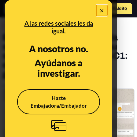
×
Hazte Maldit
o
Abrir menú
A las redes sociales les da
DESINFO
igual.
El bulo de la predicción de la
supuesta vidente Luz Arnau
A nosotros no.
sobre el coronavirus en RAC1:
Ayúdanos a
es un montaje con una
investigar.
grabación actual
Publicado el
Mar 29, 2020, 11:34:37 AM
Hazte
Embajadora/Embajador