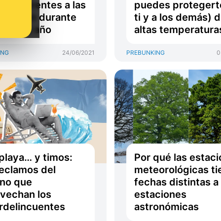
on diferentes a las
puedes protegert
ocurren durante
ti y a los demás) d
esto del año
altas temperatura
ING
24/06/2021
PREBUNKING
0
 playa… y timos:
Por qué las estac
reclamos del
meteorológicas ti
no que
fechas distintas a 
vechan los
estaciones
rdelincuentes
astronómicas