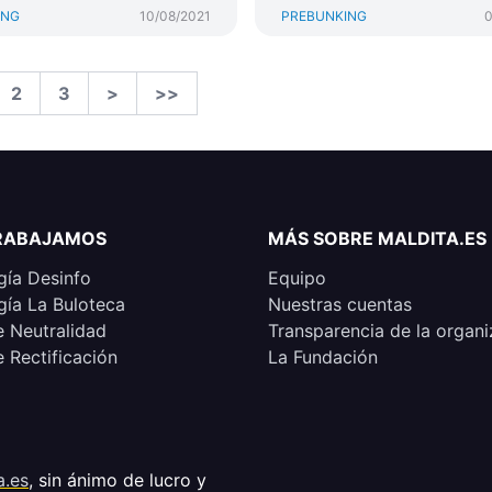
ING
10/08/2021
PREBUNKING
0
2
3
>
>>
RABAJAMOS
MÁS SOBRE MALDITA.ES
ía Desinfo
Equipo
ía La Buloteca
Nuestras cuentas
e Neutralidad
Transparencia de la organi
e Rectificación
La Fundación
a.es
, sin ánimo de lucro y