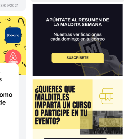
23/09/2021
s
s
 como
de
e