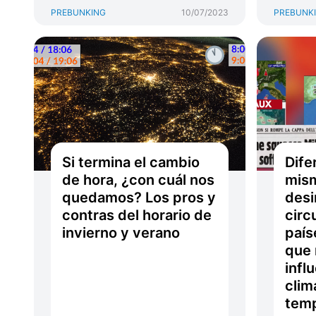
PREBUNKING
10/07/2023
PREBUNK
Si termina el cambio
Dife
de hora, ¿con cuál nos
mis
quedamos? Los pros y
desi
contras del horario de
circ
invierno y verano
país
que 
infl
clim
temp