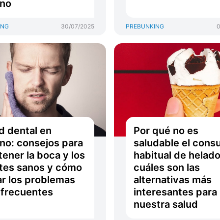
ano
ING
30/07/2025
PREBUNKING
0
d dental en
Por qué no es
no: consejos para
saludable el con
ener la boca y los
habitual de helado
tes sanos y cómo
cuáles son las
ar los problemas
alternativas más
frecuentes
interesantes para
nuestra salud