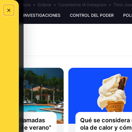
a
•
Bulos Ceuta
•
Eclipse
•
Curanderos IA Instagram
•
Timo José
×
UNKING
INVESTIGACIONES
CONTROL DEL PODER
POL
qué las llamadas
Qué se considera
mentas de verano"
ola de calor y có