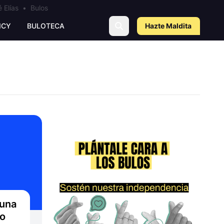
 Elías
•
Bulos
ICY
BULOTECA
Hazte Maldit
a
 una
mo