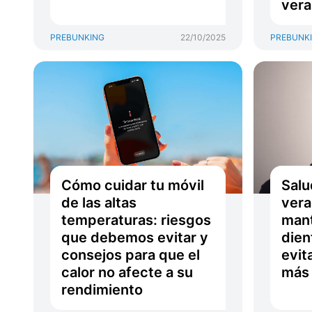
ver
PREBUNKING
22/10/2025
PREBUNK
Cómo cuidar tu móvil
Salu
de las altas
vera
temperaturas: riesgos
mant
que debemos evitar y
dien
consejos para que el
evit
calor no afecte a su
más 
rendimiento