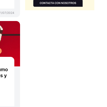
1/07/2024
sumo
s y