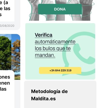
e (a
e las
s
3/08/2020
iones
enen
las
Metodología de
Maldita.es