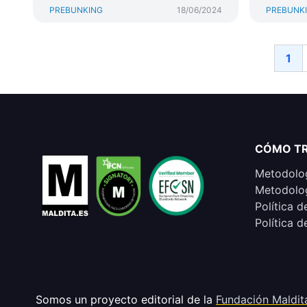
PREBUNKING
18/06/2024
PREBUNK
1
CÓMO T
Metodolog
Metodolog
Política d
Política d
Somos un proyecto editorial de la
Fundación Maldit