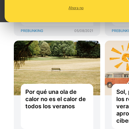
intoxicaciones
no s
Ahora no
alimentarias en
que 
chiringuitos
el r
PREBUNKING
05/08/2021
PREBUNK
Por qué una ola de
Sol,
calor no es el calor de
los 
todos los veranos
vera
apro
cibe