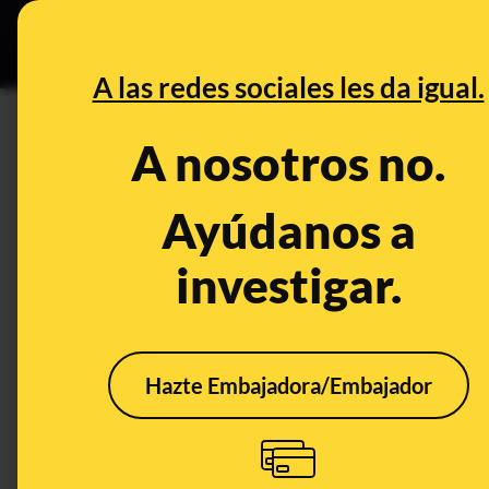
Especial Ceut
DESINFO
PREB
A las redes sociales les da igual.
verano
A nosotros no.
Prebunking
Ayúdanos a
investigar.
Hazte Embajadora/Embajador
Qué tener en cuenta
Por 
para evitar
"tor