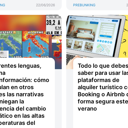
ING
22/06/2026
PREBUNKING
rentes lenguas,
Todo lo que debe
ma
saber para usar la
nformación: cómo
plataformas de
ulan en otros
alquiler turístico
es las narrativas
Booking o Airbnb 
niegan la
forma segura est
uencia del cambio
verano
ático en las altas
eraturas del