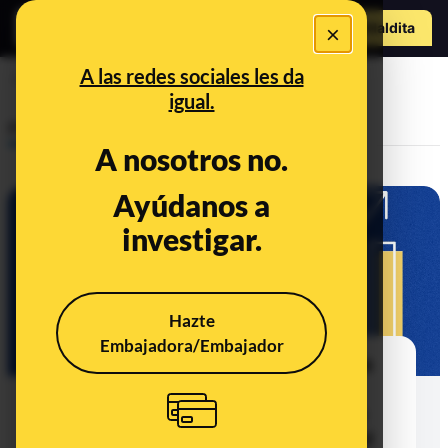
Hazte Maldit
×
o
Abrir menú
A las redes sociales les da
Unión Europea
igual.
Prebunking
A nosotros no.
Ayúdanos a
investigar.
Hazte
Embajadora/Embajador
España y el dinero de las políticas
de cohesión europeas para el
periodo 2021-2027: a octubre de
2024 no había ejecutado nada del