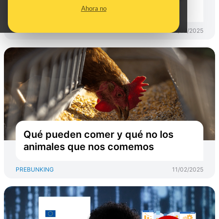
dinero solicitado
Ahora no
PREBUNKING
14/02/2025
Qué pueden comer y qué no los
animales que nos comemos
PREBUNKING
11/02/2025