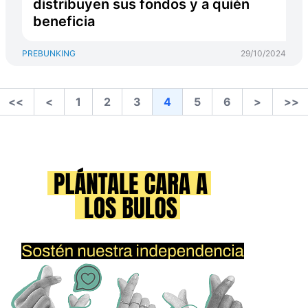
distribuyen sus fondos y a quién
beneficia
PREBUNKING
29/10/2024
<<
<
1
2
3
4
5
6
>
>>