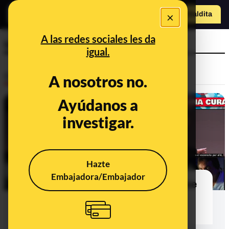
o
×
Hazte Maldit
a
Abrir menú
A las redes sociales les da
ultrasonidos
igual.
Desinfo
A nosotros no.
Ayúdanos a
investigar.
Hazte
Embajadora/Embajador
No hay evidencia científica de que se
pueda destruir el cáncer con
frecuencias resonantes