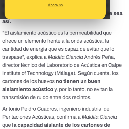
en los que suelen almacenarse los huevos son
Ahora no
aislantes de sonido.
No hay evidencias de que sea
así.
“El aislamiento acústico es la permeabilidad que
ofrece un elemento frente a la onda acústica, la
cantidad de energía que es capaz de evitar que lo
traspase”, explica a
Maldita Ciencia
Andrés Peña,
director técnico del Laboratorio de Acústica en Calpe
Institute of Technology
(Málaga). Según cuenta, los
cartones de los huevos
no tienen un buen
aislamiento acústico
y, por lo tanto, no evitan la
transmisión de ruido entre dos recintos.
Antonio Peidro Cuadros, ingeniero industrial de
Peritaciones Acústicas, confirma a
Maldita Ciencia
que
la capacidad aislante de los cartones de