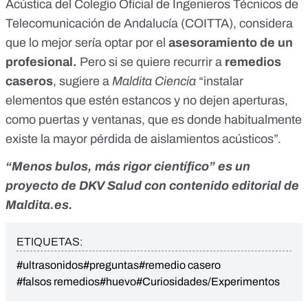
Acústica del
Colegio Oficial de Ingenieros Técnicos de
Telecomunicación de Andalucía
(COITTA), considera
que lo mejor sería optar por el
asesoramiento de un
profesional.
Pero si se quiere recurrir a
remedios
caseros
, sugiere a
Maldita Ciencia
“instalar
elementos que estén estancos y no dejen aperturas,
como puertas y ventanas, que es donde habitualmente
existe la mayor pérdida de aislamientos acústicos”.
“Menos bulos, más rigor científico” es un
proyecto de
DKV Salud
con contenido editorial de
Maldita.es.
ETIQUETAS:
#ultrasonidos
#preguntas
#remedio casero
#falsos remedios
#huevo
#Curiosidades/Experimentos