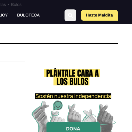
lías
•
Bulos
LICY
BULOTECA
Hazte Maldit
a