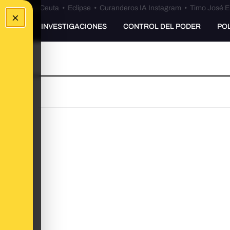
euta
•
Bulos Ceuta
•
Eclipse
•
Curanderos IA Instagram
•
Timo José E
×
UNKING
INVESTIGACIONES
CONTROL DEL PODER
PO