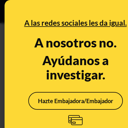
Especial C
DESINFO
PREB
A las redes sociales les da igual.
tumores
A nosotros no.
Desinfo
Ayúdanos a
investigar.
CONTEXTO
Hazte Embajadora/Embajador
¿Qué sabemos sobre el
trabajo del doctor