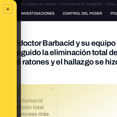
Bulos Ceuta
•
Limpieza de montes
•
Curanderos IA Instagram
•
Timo J
×
UNKING
INVESTIGACIONES
CONTROL DEL PODER
PO
 del doctor Barbacid y su equipo
nseguido la eliminación total de
on en ratones y el hallazgo se hiz