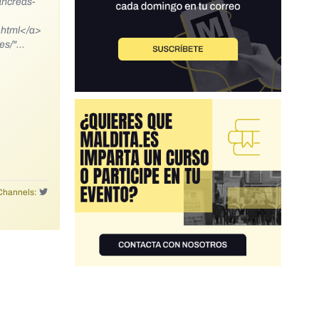
ancreas-
.html</a>
s/</a></p>
Channels: