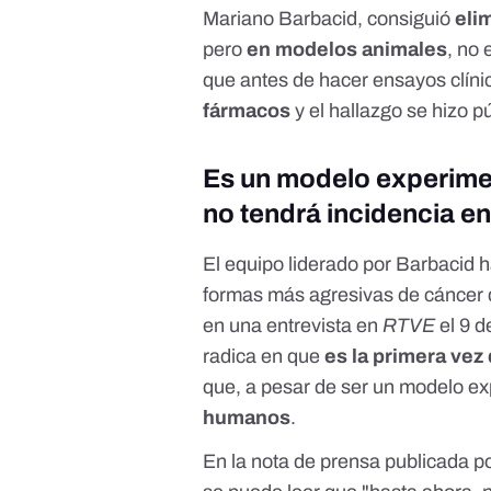
Mariano Barbacid, consiguió
eli
pero
en modelos animales
, no
que antes de hacer ensayos clí
fármacos
y el hallazgo se hizo 
Es un modelo experimen
no tendrá incidencia e
El equipo liderado por Barbacid 
formas más agresivas de cáncer 
en una entrevista en
RTVE
el 9 d
radica en que
es la primera ve
que, a pesar de ser un modelo e
humanos
.
En la
nota de prensa
publicada po