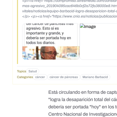
<p><a href="https://compromiso.atresmedia.com/constante
mas-agresivo_201904095cac646b0cf2a72fa38000e8.html" 
vitales/noticias/equipo-barbacid-logra-desaparicion-t
</p> <p><a href="https://www.cnio.es/noticias/publicaciones/eliminan-algunos-tipos-de-cancer-de-pancreas-en-modelos-animales/"
target="_blank">https://www.cnio.es/noticias/publicaci
Topics
Salud
Categories
cáncer
cáncer de páncreas
Mariano Barbacid
Está circulando en forma de cap
"logra la desaparición total del 
debería ser portada "hoy" en los 
Centro Nacional de Investigacion