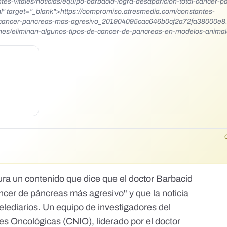
s-vitales/noticias/equipo-barbacid-logra-desaparicion-total-cancer-p
target="_blank">https://compromiso.atresmedia.com/constantes-
otal-cancer-pancreas-mas-agresivo_201904095cac646b0cf2a72fa38000e8
ones/eliminan-algunos-tipos-de-cancer-de-pancreas-en-modelos-animale
tura
un contenido
que dice que el doctor Barbacid
cáncer de páncreas más agresivo" y que la noticia
telediarios. Un equipo de investigadores del
es Oncológicas (CNIO), liderado por el doctor