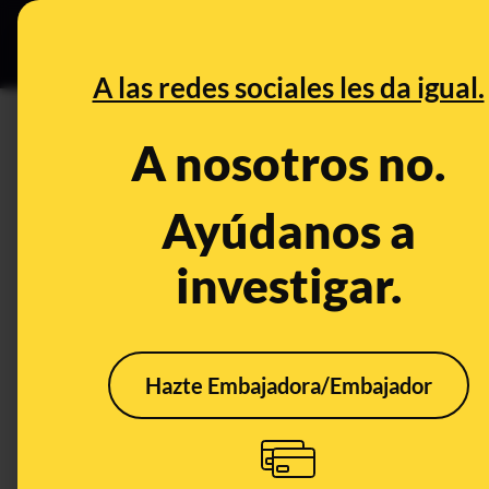
Especial C
DESINFO
PREB
A las redes sociales les da igual.
oncología
A nosotros no.
Desinfo
Ayúdanos a
investigar.
CONT
Hazte Embajadora/Embajador
No, el Hospital infantil
¿Qué
San Juan de Dios de
trab