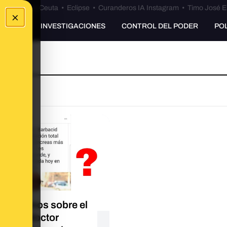
euta
•
Bulos Ceuta
•
Eclipse
•
Curanderos IA Instagram
•
Timo José E
×
UNKING
INVESTIGACIONES
CONTROL DEL PODER
PO
EXTO
 sabemos sobre el
ajo del doctor