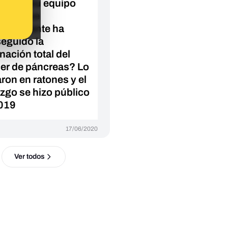
acid y su equipo
CNIO que
estamente ha
eguido la
nación total del
er de páncreas? Lo
aron en ratones y el
azgo se hizo público
019
17/06/2020
Ver todos