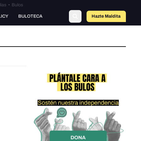
lías
•
Bulos
LICY
BULOTECA
Hazte Maldit
a