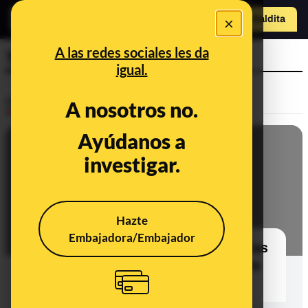
×
o
Hazte Maldit
a
Abrir menú
A las redes sociales les da
Tribunal
igual.
Desinfo
A nosotros no.
Ayúdanos a
CONTEXTO
investigar.
Hazte
Embajadora/Embajador
Qué sabemos sobre los gastos de las
vacaciones de Pedro Sánchez y una
demanda ante el TSJM