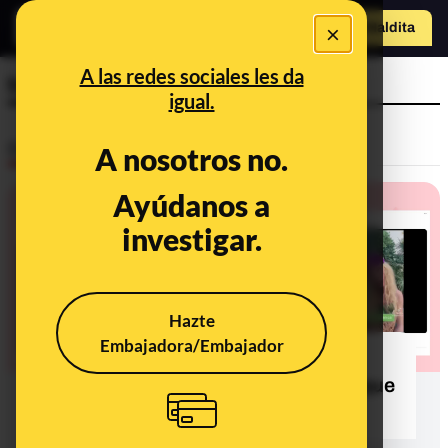
×
Hazte Maldit
a
Abrir menú
A las redes sociales les da
transbotanicas
igual.
Desinfo
A nosotros no.
Ayúdanos a
investigar.
Hazte
Embajadora/Embajador
Cuidado con este vídeo de las
‘transbotánicas’: su autora afirma que
es "humor"