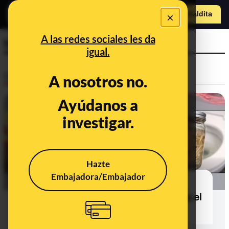
×
Hazte Maldit
a
Abrir menú
A las redes sociales les da
toxinas
igual.
Desinfo
A nosotros no.
Ayúdanos a
FALSO
investigar.
Hazte
Embajadora/Embajador
La mezcla de agua, bicarbonato y
limón ni destruye parásitos ni limpia el
organismo