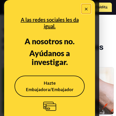
×
Hazte Maldit
o
Abrir menú
A las redes sociales les da
PREBUNKING
igual.
Toda la verdad sobre los
parches (supuestamente)
A nosotros no.
desintoxicantes para los pies
Ayúdanos a
Ciencia
Salud
investigar.
Publicado el
Nov 27, 2023, 10:25:52 AM
Hazte
Embajadora/Embajador