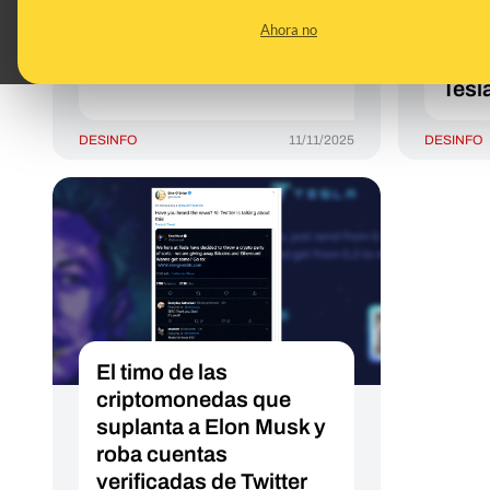
móvil llamado Tesla Pi a
los 
Ahora no
27 de noviembre de
Sams
2025
que s
Tesl
DESINFO
11/11/2025
DESINFO
El timo de las
criptomonedas que
suplanta a Elon Musk y
roba cuentas
verificadas de Twitter