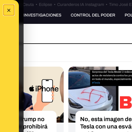
euta
•
Bulos Ceuta
•
Eclipse
•
Curanderos IA Instagram
•
Timo José E
×
UNKING
INVESTIGACIONES
CONTROL DEL PODER
PO
O
Donald Trump no
No, esta imagen de
icho que prohibirá
Tesla con una esvá