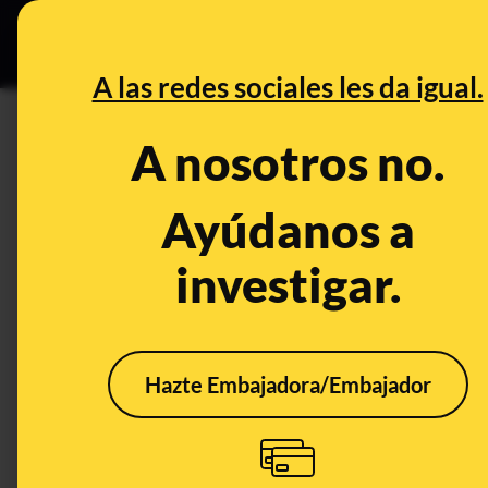
Especial C
DESINFO
PREB
A las redes sociales les da igual.
Tesla
A nosotros no.
Desinfo
Ayúdanos a
investigar.
FALSO
FALS
Hazte Embajadora/Embajador
No, Elon Musk no ha
No, 
presentado un teléfono
ha d