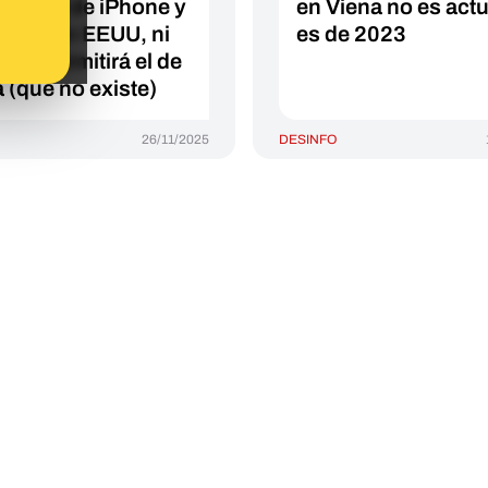
móviles de iPhone y
en Viena no es actu
ung en EEUU, ni
es de 2023
olo permitirá el de
a (que no existe)
26/11/2025
DESINFO