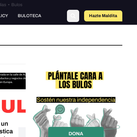
lías
•
Bulos
LICY
BULOTECA
Hazte Maldit
a
 un
stica