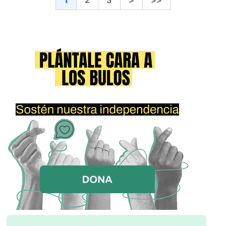
1
2
3
>
>>