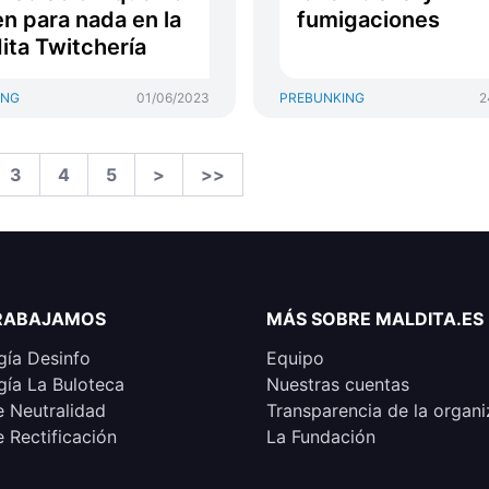
en para nada en la
fumigaciones
ita Twitchería
ING
01/06/2023
PREBUNKING
2
3
4
5
>
>>
RABAJAMOS
MÁS SOBRE MALDITA.ES
ía Desinfo
Equipo
ía La Buloteca
Nuestras cuentas
e Neutralidad
Transparencia de la organi
e Rectificación
La Fundación