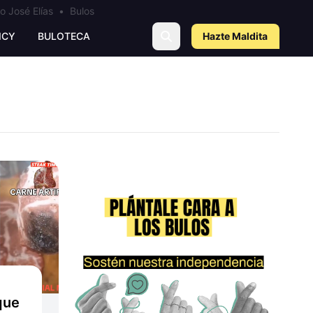
o José Elías
•
Bulos
ICY
BULOTECA
Hazte Maldit
a
que