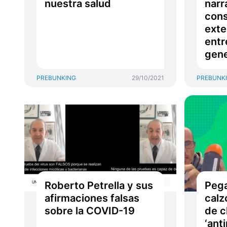
nuestra salud
narr
cons
exte
entr
gene
PREBUNKING
29/10/2021
PREBUNK
Roberto Petrella y sus
Pega
afirmaciones falsas
calz
sobre la COVID-19
de 
‘ant