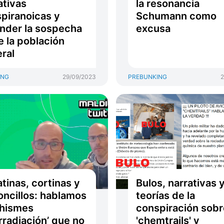
ativas
la resonancia
piranoicas y
Schumann como
nder la sospecha
excusa
e la población
ral
ING
29/09/2023
PREBUNKING
2
tinas, cortinas y
Bulos, narrativas 
oncillos: hablamos
teorías de la
chismes
conspiración sobr
irradiación’ que no
'chemtrails' y