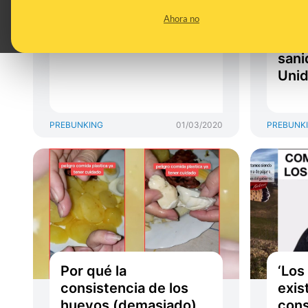
producen cáncer ni
abog
Ahora no
suponen un peligro
que 
para tu salud
pues
sani
Uni
PREBUNKING
01/03/2020
PREBUNK
Por qué la
‘Los
consistencia de los
exist
huevos (demasiado)
cons