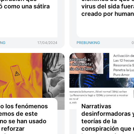
ó como una sátira
virus del sida fuer
creado por huma
ING
17/04/2024
PREBUNKING
0
o los fenómenos
Narrativas
emos de este
desinformadoras 
no se han usado
teorías de la
 reforzar
conspiración que