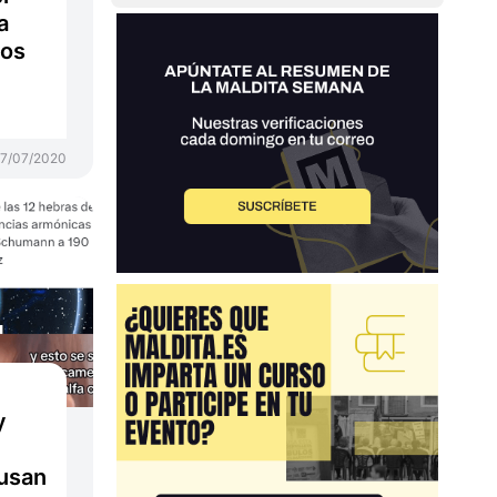
a
nos
7/07/2020
y
 usan