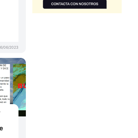
6/06/2023
y
e