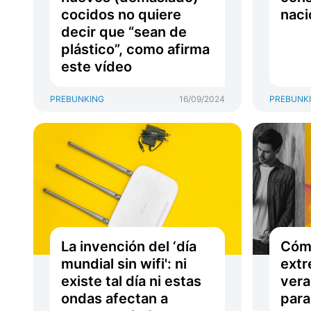
cocidos no quiere
naci
decir que “sean de
plástico”, como afirma
este vídeo
PREBUNKING
16/09/2024
PREBUNK
La invención del ‘día
Cóm
mundial sin wifi': ni
extr
existe tal día ni estas
vera
ondas afectan a
para