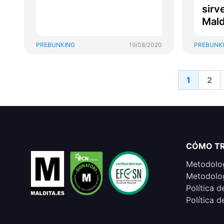
sirv
Mald
PREBUNKING
19/08/2020
PREBUNK
1
2
CÓMO T
Metodolog
Metodolog
Política d
Política d