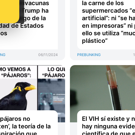
ado antivacunas
la carne de los
Donald Trump ha
supermercados “
to a cargo de la
artificial”: ni “se 
dad de Estados
en impresoras” ni
dos
ello se utiliza “mu
plástico”
ING
06/11/2024
PREBUNKING
 pájaros no
El VIH sí existe y 
en’, la teoría de la
hay ninguna evide
piración que
científica de que e