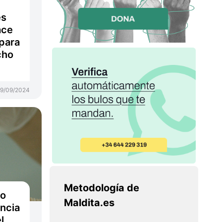
es
hace
 para
cho
19/09/2024
Metodología de
no
Maldita.es
ncia
l