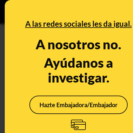
Grupos Ceuta
•
Bu
DESINFO
PREB
A las redes sociales les da igual.
Teorías conspiratorias
A nosotros no.
Prebunking
Ayúdanos a
investigar.
Hazte Embajadora/Embajador
Temores a los hornos
Quié
microondas: ni
Kenn