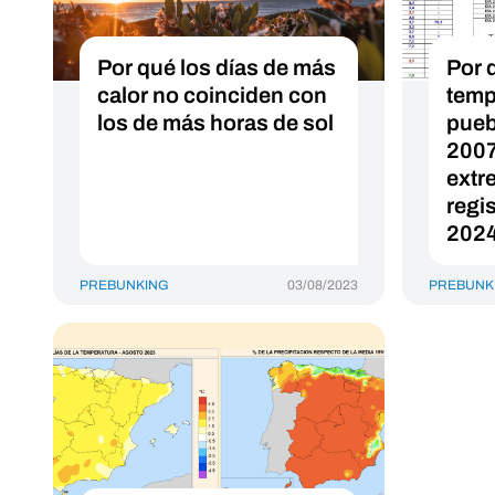
Por qué los días de más
Por 
calor no coinciden con
temp
los de más horas de sol
pueb
2007
extr
regi
202
PREBUNKING
03/08/2023
PREBUNK