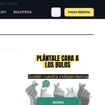
lías
•
Bulos
LICY
BULOTECA
Hazte Maldit
a