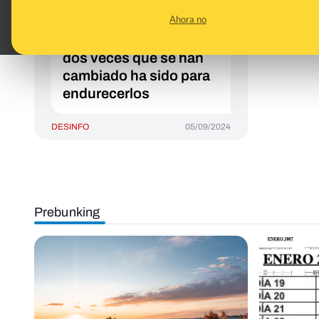
de temperatura para
Ahora no
“declarar más alertas
por calor extremo”: las
dos veces que se han
cambiado ha sido para
endurecerlos
DESINFO
05/09/2024
Prebunking