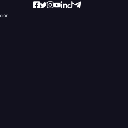
ación
l