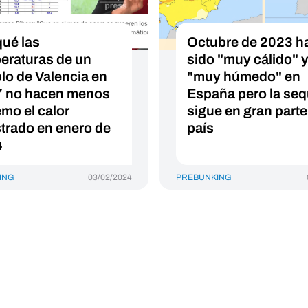
qué las
Octubre de 2023 h
eraturas de un
sido "muy cálido" 
lo de Valencia en
"muy húmedo" en
 no hacen menos
España pero la seq
emo el calor
sigue en gran parte
strado en enero de
país
4
ING
03/02/2024
PREBUNKING