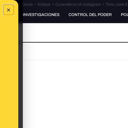
euta
•
Bulos Ceuta
•
Eclipse
•
Curanderos IA Instagram
•
Timo José E
×
UNKING
INVESTIGACIONES
CONTROL DEL PODER
PO