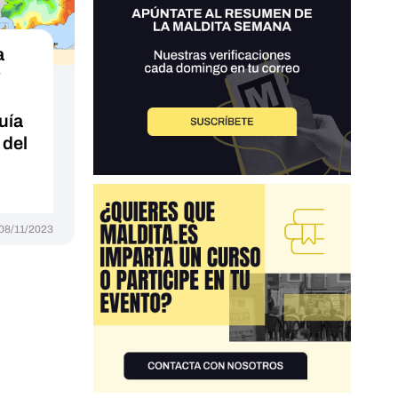
a
y
uía
 del
08/11/2023