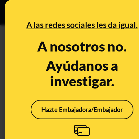
Especial C
DESINFO
PREB
A las redes sociales les da igual.
temperatura del aire
A nosotros no.
Desinfo
Ayúdanos a
investigar.
Hazte Embajadora/Embajador
No, la AEMET no ha
“bajado” los umbrales