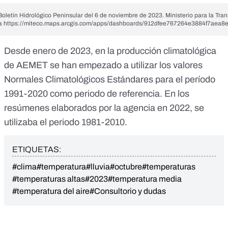
Boletín Hidrológico Peninsular del 6 de noviembre de 2023. Ministerio para la Tran
ca
https://miteco.maps.arcgis.com/apps/dashboards/912dfee767264e3884f7aea8
Desde enero de 2023, en la producción climatológica
de AEMET se han empezado a utilizar los valores
Normales Climatológicos Estándares para el período
1991-2020 como periodo de referencia. En los
resúmenes elaborados por la agencia en 2022, se
utilizaba el periodo 1981-2010.
ETIQUETAS:
#clima
#temperatura
#lluvia
#octubre
#temperaturas
#temperaturas altas
#2023
#temperatura media
#temperatura del aire
#Consultorio y dudas