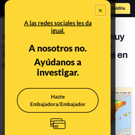
×
Hazte Maldit
o
Abrir menú
A las redes sociales les da
PREBUNKING
igual.
Octubre de 2023 ha sido "muy
cálido" y "muy húmedo" en
A nosotros no.
España pero la sequía sigue en
Ayúdanos a
gran parte del país
investigar.
Clima
Publicado el
Nov 8, 2023, 3:32:36 PM
Hazte
Embajadora/Embajador