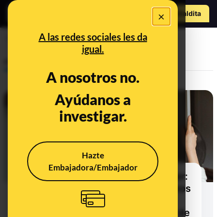
Hazte Maldit
×
a
Abrir menú
A las redes sociales les da
tapa
igual.
Prebunking
A nosotros no.
Ayúdanos a
investigar.
Hazte
Embajadora/Embajador
La importancia de la tapa del táper:
de evitar posibles microorganismos
y la contaminación cruzada a
mantener la textura, olor y sabor de