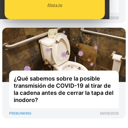
los alimentos en la nevera
Ahora no
PREBUNKING
29/03/2022
¿Qué sabemos sobre la posible
transmisión de COVID-19 al tirar de
la cadena antes de cerrar la tapa del
inodoro?
PREBUNKING
29/06/2020