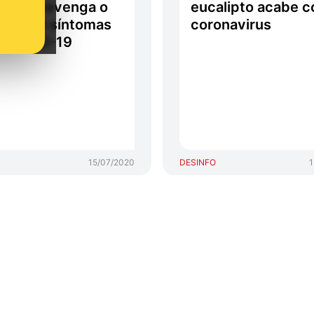
aba prevenga o
eucalipto acabe c
erta los síntomas
coronavirus
a COVID-19
15/07/2020
DESINFO
1