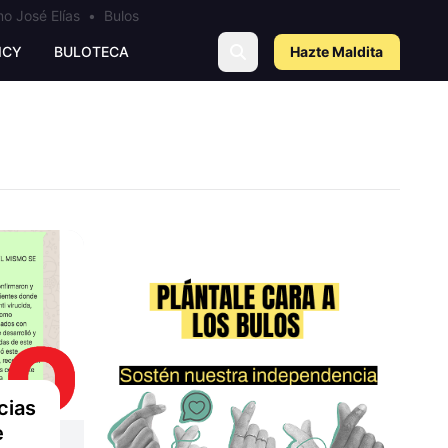
o José Elías
•
Bulos
ICY
BULOTECA
Hazte Maldit
a
cias
e