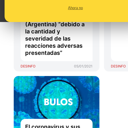
vacunación contra la
guay
Ahora no
COVID-19 en toda la
revi
ciudad de Rosario
de l
(Argentina) “debido a
la cantidad y
severidad de las
reacciones adversas
presentadas”
DESINFO
05/01/2021
DESINFO
El coronavirus y sus