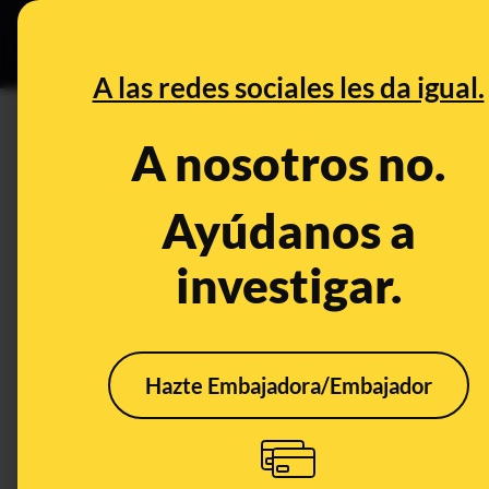
Especial Ceuta
•
Bu
DESINFO
PREB
A las redes sociales les da igual.
sintomas
A nosotros no.
Desinfo
Ayúdanos a
investigar.
Hazte Embajadora/Embajador
No, no se ha
No, 
suspendido la
de q