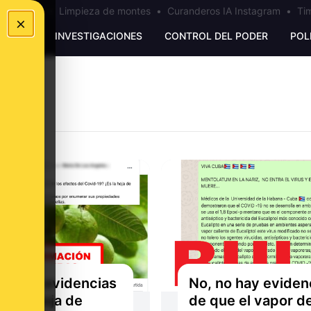
los Ceuta
•
Limpieza de montes
•
Curanderos IA Instagram
•
Tim
×
UNKING
INVESTIGACIONES
CONTROL DEL PODER
POL
no hay evidencias
No, no hay eviden
ue la hoja de
de que el vapor d