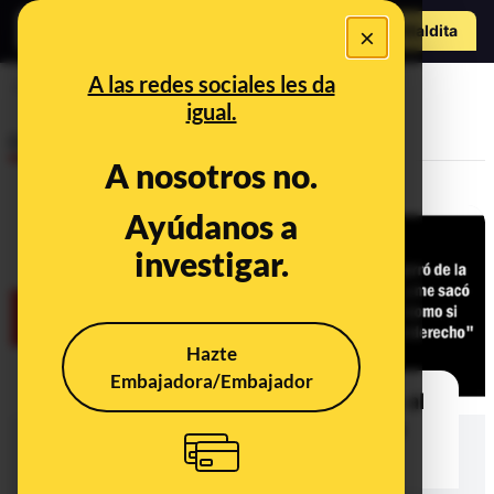
Hazte Maldit
×
a
Abrir menú
A las redes sociales les da
sin permiso
igual.
Desinfo
A nosotros no.
Ayúdanos a
investigar.
Hazte
Embajadora/Embajador
No, esta mujer no ha denunciado al
hombre que la salvó de ahogarse
por tocarla sin permiso