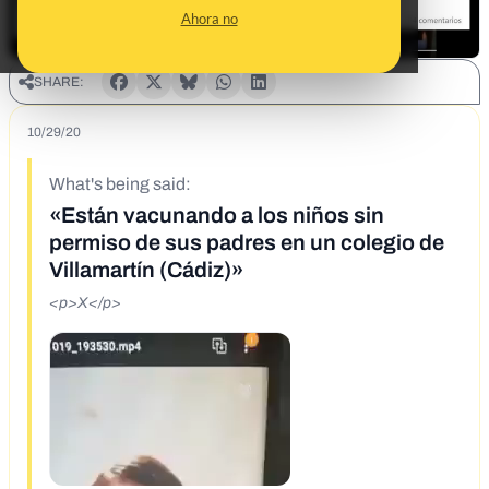
Ahora no
SHARE:
10/29/20
What's being said:
«Están vacunando a los niños sin
permiso de sus padres en un colegio de
Villamartín (Cádiz)»
<p>X</p>