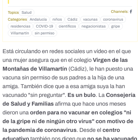
Channels:
Topics
Salud
Categories
Andalucía
niños
Cádiz
vacunas
coronavirus
residencias
COVID-19
científicos
negacionistas
gripe
Villamartín
sin permiso
Está circulando en redes sociales
un vídeo
en el que
una mujer asegura que en el colegio
Virgen de las
Montañas de Villamartín
(Cádiz), le han puesto una
vacuna sin permiso de sus padres a la hija de una
amiga. También dice que a esa amiga suya la han
vacunado "sin preguntar".
Es un bulo
. La
Consejería
de Salud y Familias
afirma que hace unos meses
dieron una
orden para no vacunar en colegios "ni
de la gripe ni de ningún otro virus" con motivo de
la pandemia de coronavirus
. Desde el
centro
educativo
también nos dicen que
no se ha vacunado