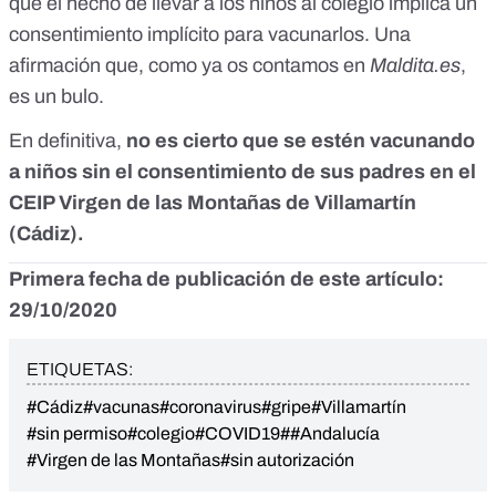
que el hecho de
llevar a los niños al colegio implica un
consentimiento implícito para vacunarlos. Una
afirmación que, como ya os contamos en
Maldita.es
,
es un bulo
.
En definitiva,
no es cierto que se estén vacunando
a niños sin el consentimiento de sus padres en el
CEIP Virgen de las Montañas de Villamartín
(Cádiz).
Primera fecha de publicación de este artículo:
29/10/2020
ETIQUETAS:
#Cádiz
#vacunas
#coronavirus
#gripe
#Villamartín
#sin permiso
#colegio
#COVID19
##Andalucía
#Virgen de las Montañas
#sin autorización