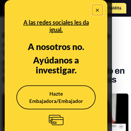
×
Hazte Maldit
o
Abrir menú
A las redes sociales les da
DESINFO
igual.
No, no se está vacunando a
niños en un colegio de
A nosotros no.
Villamartín (Cádiz) sin el
Ayúdanos a
permiso de sus padres y
investigar.
tampoco se está vacunando en
España contra el coronavirus
Publicado el
Oct 29, 2020, 10:37:00 AM
Hazte
Embajadora/Embajador