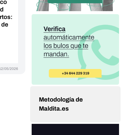
rco
ad
rtos:
 de
12/05/2026
Metodología de
Maldita.es