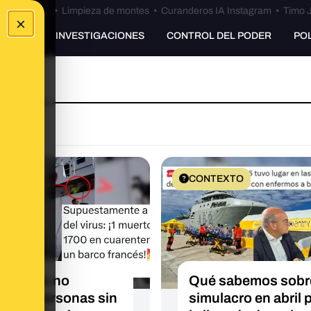
Bulos Ceuta
•
Limpieza de montes
•
Curanderos IA Instagram
•
Timo J
×
UNKING
INVESTIGACIONES
CONTROL DEL PODER
PO
O
CONTEXTO
esta foto no
Qué sabemos sobre
tra a personas sin
simulacro en abril 