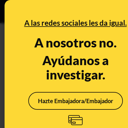
Grupos Ceuta
•
DESINFO
PREB
A las redes sociales les da igual.
simulacro
A nosotros no.
Desinfo
Ayúdanos a
investigar.
FALSO
FALS
Hazte Embajadora/Embajador
No, no se han
No, 
"inventado" un
mues