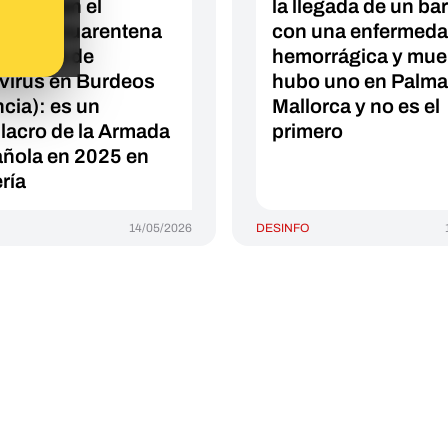
ección en el
la llegada de un ba
ero en cuarentena
con una enfermed
un brote de
hemorrágica y mue
virus en Burdeos
hubo uno en Palma
ncia): es un
Mallorca y no es el
lacro de la Armada
primero
ñola en 2025 en
ría
14/05/2026
DESINFO