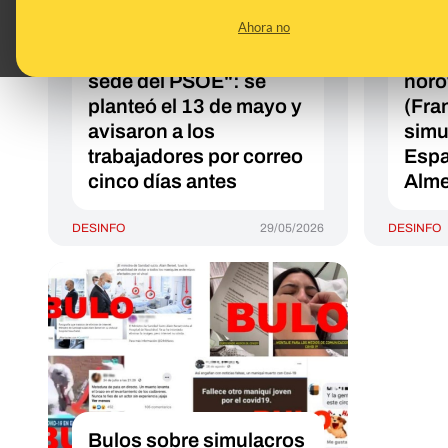
simulacro de incendio
prot
Ahora no
en el Congreso "en
cruc
pleno registro de la
por 
sede del PSOE": se
noro
planteó el 13 de mayo y
(Fra
avisaron a los
simu
trabajadores por correo
Espa
cinco días antes
Alme
DESINFO
29/05/2026
DESINFO
Bulos sobre simulacros