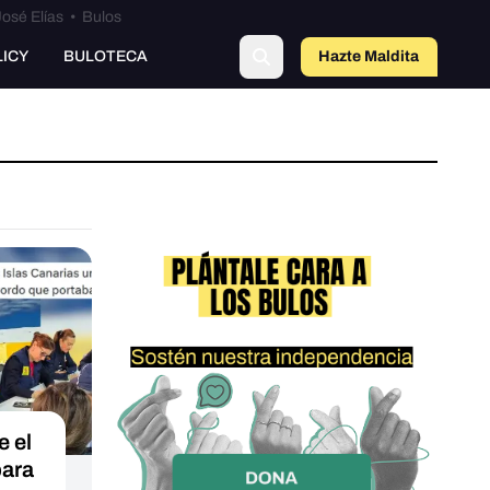
osé Elías
•
Bulos
LICY
BULOTECA
Hazte Maldit
a
 el
para