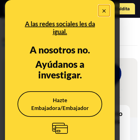
Hazte Maldit
×
a
Abrir menú
A las redes sociales les da
sesgos
igual.
Prebunking
A nosotros no.
Ayúdanos a
investigar.
Hazte
Embajadora/Embajador
Lo que ves en tus redes sociales no
está ahí por casualidad: por qué es
noticia que TikTok cuente cómo
ordena los vídeos