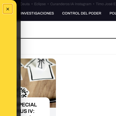
euta
•
Bulos Ceuta
•
Eclipse
•
Curanderos IA Instagram
•
Timo José E
×
UNKING
INVESTIGACIONES
CONTROL DEL PODER
PO
CIÓN ESPECIAL
ONAVIRUS IV: