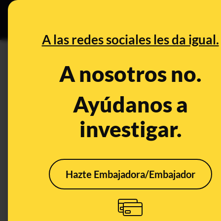
Especial C
DESINFO
PREB
A las redes sociales les da igual.
ser vivo
A nosotros no.
Prebunking
Ayúdanos a
investigar.
Hazte Embajadora/Embajador
¿Qué sabemos sobre si
EDI
el coronavirus es o no
COR