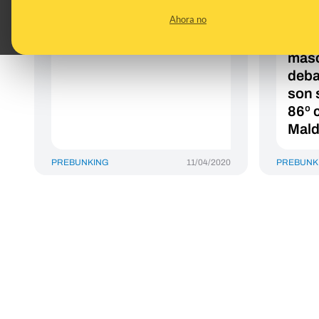
un ser vivo?
cómo
Ahora no
sist
tipos
masc
debat
son 
86º 
Mald
PREBUNKING
11/04/2020
PREBUNK