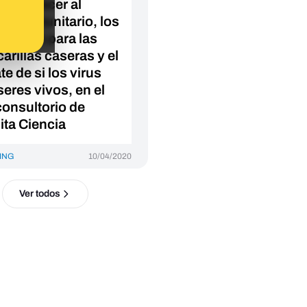
 fortalecer al
ema inmunitario, los
 de tela para las
arillas caseras y el
e de si los virus
seres vivos, en el
consultorio de
ita Ciencia
ING
10/04/2020
Ver todos