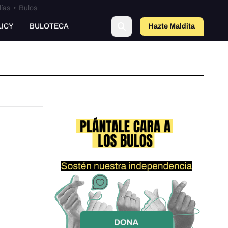
lías
•
Bulos
LICY
BULOTECA
Hazte Maldit
a