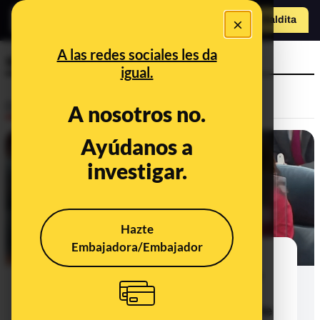
×
Hazte Maldit
a
Abrir menú
A las redes sociales les da
seña
igual.
Desinfo
A nosotros no.
Ayúdanos a
investigar.
Hazte
Embajadora/Embajador
¿Qué sabemos sobre el supuesto
gesto de disparar de la diputada de
Más Madrid, Mónica García, a la
bancada del Partido Popular durante