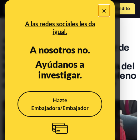
×
Hazte Maldit
o
Abrir menú
A las redes sociales les da
DESINFO
igual.
¿Qué sabemos sobre el
supuesto gesto de disparar de
A nosotros no.
la diputada de Más Madrid,
Ayúdanos a
Mónica García, a la bancada del
investigar.
Partido Popular durante el pleno
de la Asamblea de Madrid?
Publicado el
Oct 15, 2020, 3:48:40 PM
Hazte
Embajadora/Embajador