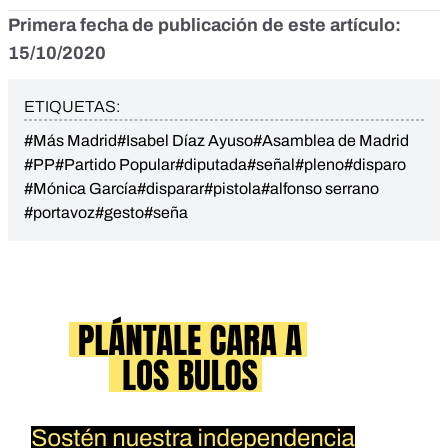
Primera fecha de publicación de este artículo:
15/10/2020
ETIQUETAS:
#Más Madrid
#Isabel Díaz Ayuso
#Asamblea de Madrid
#PP
#Partido Popular
#diputada
#señal
#pleno
#disparo
#Mónica García
#disparar
#pistola
#alfonso serrano
#portavoz
#gesto
#seña