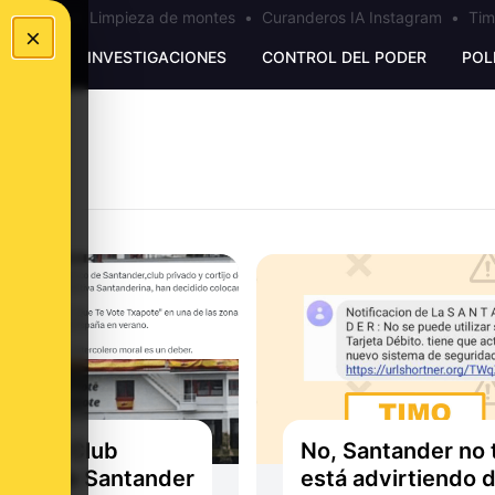
los Ceuta
•
Limpieza de montes
•
Curanderos IA Instagram
•
Tim
×
UNKING
INVESTIGACIONES
CONTROL DEL PODER
POL
el Real Club
No, Santander no 
timo de Santander
está advirtiendo 