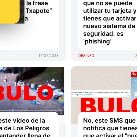
a puesto la frase
que no se puede
 te vote Txapote”
utilizar tu tarjeta y
u fachada
tienes que activar
nuevo sistema de
seguridad: es
‘phishing’
17/07/2023
DESINFO
este vídeo de la
No, este SMS que
a de Los Peligros
notifica que tiene
antander llena de
que activar el "nu