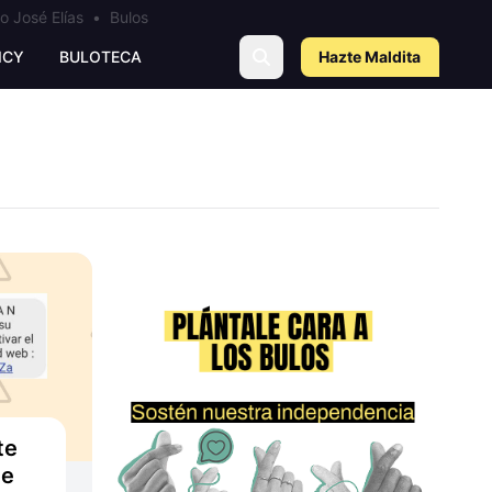
o José Elías
•
Bulos
ICY
BULOTECA
Hazte Maldit
a
te
de