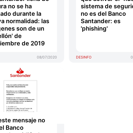
ra no se ha
sistema de seguri
ado durante la
no es del Banco
a normalidad: las
Santander: es
enes son de un
'phishing'
ellón' de
iembre de 2019
08/07/2020
DESINFO
0
este mensaje no
el Banco