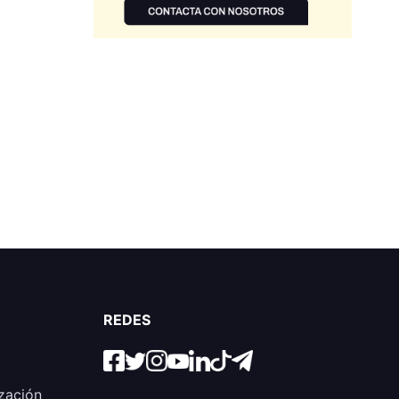
REDES
zación