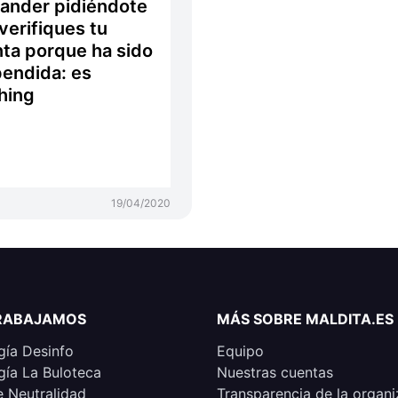
ander pidiéndote
verifiques tu
ta porque ha sido
endida: es
hing
19/04/2020
RABAJAMOS
MÁS SOBRE MALDITA.ES
ía Desinfo
Equipo
ía La Buloteca
Nuestras cuentas
e Neutralidad
Transparencia de la organi