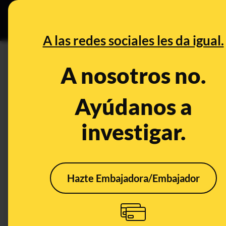
Grupos Ceuta
•
Bu
DESINFO
PREB
A las redes sociales les da igual.
Santander
A nosotros no.
Desinfo
Ayúdanos a
investigar.
Hazte Embajadora/Embajador
¿Qué sabemos sobre
No, 
que un hombre no
Marí