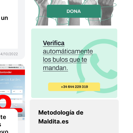
 un
24/10/2022
Metodología de
 te
Maldita.es
s
evo