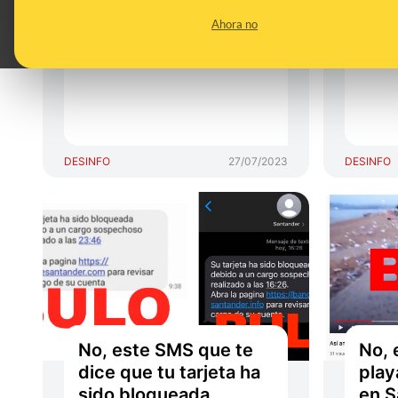
pudiera votar el 23 de
no h
Ahora no
julio con la bandera de
“Que
España en Santander?
en s
DESINFO
27/07/2023
DESINFO
No, este SMS que te
No, 
dice que tu tarjeta ha
play
sido bloqueada
en S