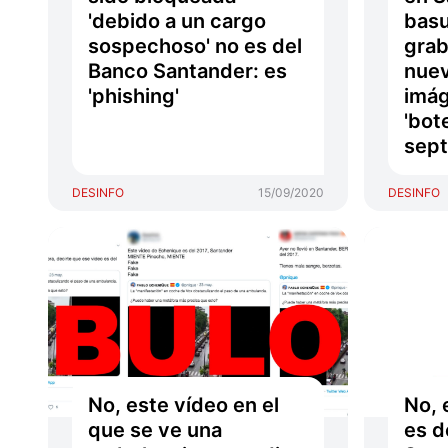
'debido a un cargo
basu
sospechoso' no es del
grab
Banco Santander: es
nuev
'phishing'
imág
'bot
sept
DESINFO
15/09/2020
DESINFO
No, este vídeo en el
No, 
que se ve una
es d