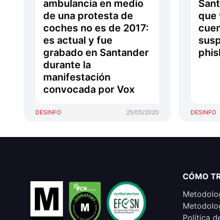
ambulancia en medio
Sant
de una protesta de
que 
coches no es de 2017:
cuen
es actual y fue
susp
grabado en Santander
phis
durante la
manifestación
convocada por Vox
DESINFO
25/05/2020
DESINFO
CÓMO T
Metodolog
Metodolog
Política d