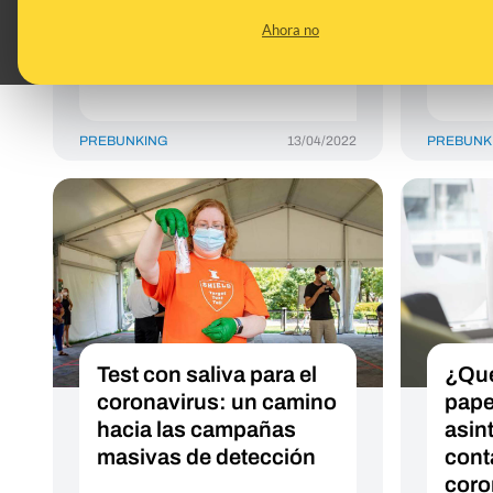
atragantamos con
pode
Ahora no
nuestra propia saliva?
agua
PREBUNKING
13/04/2022
PREBUNK
Test con saliva para el
¿Qué
coronavirus: un camino
pape
hacia las campañas
asin
masivas de detección
cont
coro