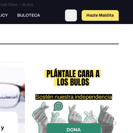
osé Elías
•
Bulos
LICY
BULOTECA
Hazte Maldit
a
 y