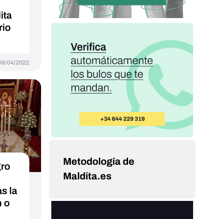
ita
rio
08/04/2022
Metodología de
gro
Maldita.es
s la
n o