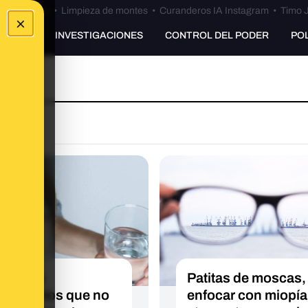
Bulos Ceuta
•
Limpieza de montes
•
Curanderos IA Instagram
•
Timo J
×
UNKING
INVESTIGACIONES
CONTROL DEL PODER
PO
qué hay
Patitas de moscas,
camentos que no
enfocar con miopía