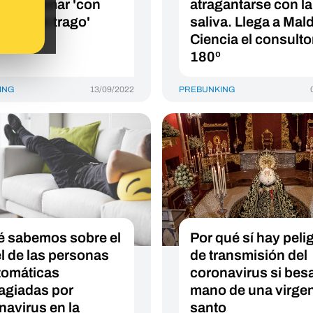
mos tomar 'con
atragantarse con la
 y de un trago'
saliva. Llega a Mald
Ciencia el consulto
180º
ING
13/09/2022
PREBUNKING
 sabemos sobre el
Por qué sí hay peli
l de las personas
de transmisión del
tomáticas
coronavirus si besa
agiadas por
mano de una virge
navirus en la
santo