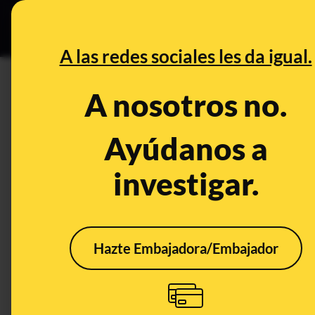
Grupos Ceuta
•
DESINFO
PREB
A las redes sociales les da igual.
saliva
A nosotros no.
Prebunking
Ayúdanos a
investigar.
Hazte Embajadora/Embajador
¿Por qué hay veces en
Por 
las que nos
medi