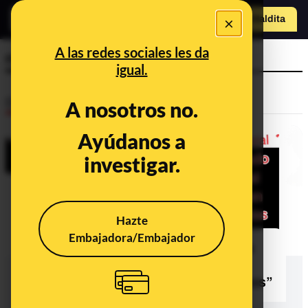
×
Hazte Maldit
o
Abrir menú
A las redes sociales les da
resultados
igual.
Desinfo
A nosotros no.
Ayúdanos a
investigar.
Hazte
Embajadora/Embajador
No, la Junta Electoral Central no ha
dicho que los resultados de las
elecciones del 23 de julio son “falsos”