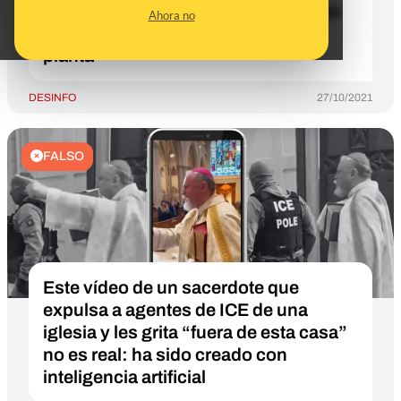
queda en la planta principal": ambas
Ahora no
salas se encuentran en la primera
planta
DESINFO
27/10/2021
FALSO
Este vídeo de un sacerdote que
expulsa a agentes de ICE de una
iglesia y les grita “fuera de esta casa”
no es real: ha sido creado con
inteligencia artificial