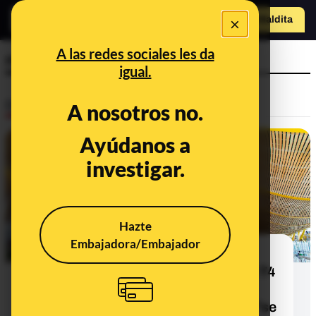
×
Hazte Maldit
o
Abrir menú
A las redes sociales les da
religión católica
igual.
Desinfo
A nosotros no.
Ayúdanos a
ALERTA
investigar.
Hazte
Embajadora/Embajador
Cuidado con los contenidos que
afirman que la capilla católica de la T4
del Aeropuerto de Madrid "se va al
semisótano" mientras la mezquita "se