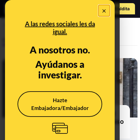
Hazte Maldit
×
a
Abrir menú
A las redes sociales les da
Reino Unido
igual.
Control del poder
A nosotros no.
Ayúdanos a
investigar.
Hazte
Embajadora/Embajador
La dimisión de Boris Johnson: del
‘Partygate’ a un escándalo de acoso
sexual en el partido