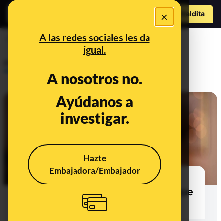
Hazte Maldit
×
a
Abrir menú
A las redes sociales les da
regalo
igual.
Prebunking
A nosotros no.
Ayúdanos a
investigar.
Hazte
Embajadora/Embajador
¿Por qué hay gente que siente
ansiedad o placer cuando tiene que
hacer un regalo?