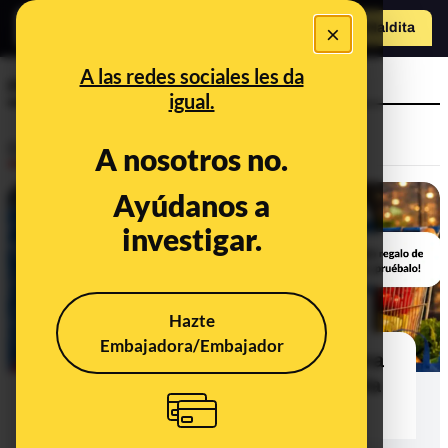
×
Hazte Maldit
o
Abrir menú
A las redes sociales les da
regalo
igual.
Desinfo
A nosotros no.
Ayúdanos a
FALSO
investigar.
Hazte
Embajadora/Embajador
El timo del falso sorteo de Lidl de una
tarjeta regalo de 200 euros por el Día
de la Asunción